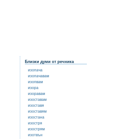
Близки думи от речника
изопача
изопачавам
изопвам
изора
изоравам
изоставам
изоставя
изоставям
изостана
изостря
изострям
изотвън