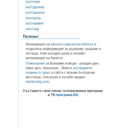
изотгоре
изотдалеко
изотдалече
изотдолу
изотермия
изотзад
Полезно
Резервация на
евтини самолетни билети
и
подробна информация за държави, градове и
летища. Най-изгодни цени и онлайн
резервация на билети.
Пожелания
за всякакви поводи - рожден ден,
имен ден, празници... Вижте
последните
новини от днес
в сайта с всички български
вестници, списания и онлайн медии:
Vestnicibg.com
.
Съставете своя лична телевизионна програма
в
ТВ-програма.BG