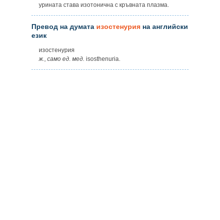
урината става изотонична с кръвната плазма.
Превод на думата
изостенурия
на английски
език
изостенурия
ж.
,
само
ед.
мед.
isosthenuria.