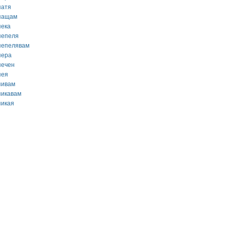
патя
пащам
пека
пепеля
пепелявам
пера
печен
пея
пивам
пикавам
пикая