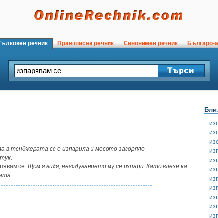
ълковен речник
Правописен речник
Синонимен речник
Българо-а
Бли
из
из
из
а в тенджерата се е изпарила и месото загоряло.
из
тук.
из
опявам се.
Щом я видя, негодуванието му се изпари. Като влезе на
из
ата.
из
из
из
из
из