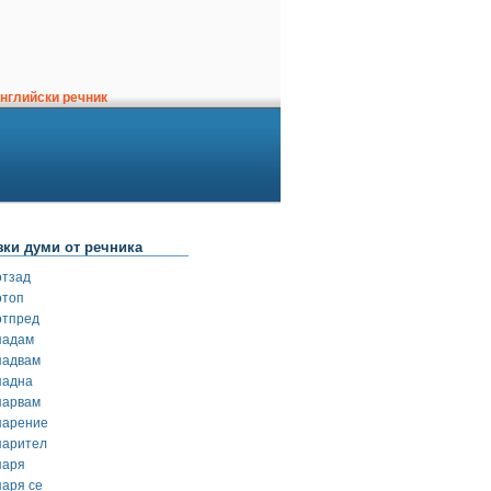
нглийски речник
зки думи от речника
отзад
отоп
отпред
падам
падвам
падна
парвам
парение
парител
паря
паря се