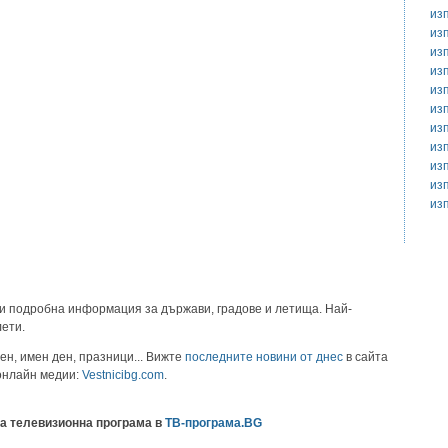
из
из
из
из
из
из
из
из
из
из
из
и подробна информация за държави, градове и летища. Най-
лети.
ен, имен ден, празници... Вижте
последните новини от днес
в сайта
 онлайн медии:
Vestnicibg.com
.
а телевизионна програма в
ТВ-програма.BG