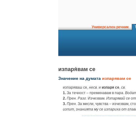
Универсален речник
Т
изпаря̀вам се
Значение на думата
изпарявам се
изпаряваш се,
несв.
и
изпаря се
,
св.
1.
За течност – преминавам в пара.
Водат
2.
Прен. Разг.
Изчезвам.
Изпарявай се от
3.
Прен.
За мисли, чувства – изчезвам, ст
изпит, знанията му се изпариха от глав