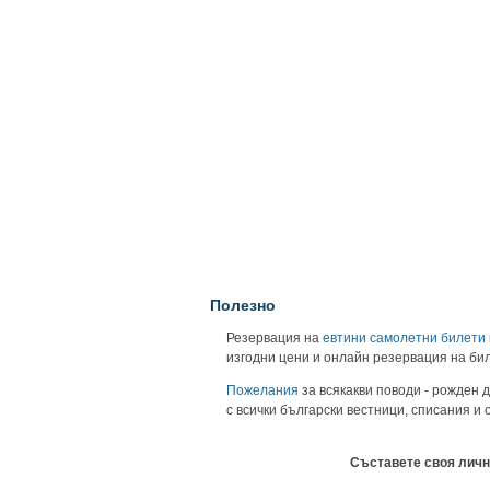
Полезно
Резервация на
евтини самолетни билети
изгодни цени и онлайн резервация на би
Пожелания
за всякакви поводи - рожден д
с всички български вестници, списания и
Съставете своя личн