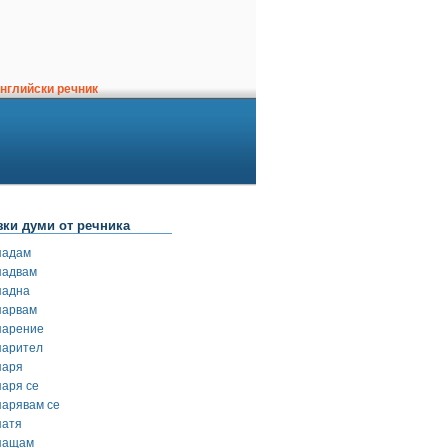
нглийски речник
зки думи от речника
падам
падвам
падна
парвам
парение
парител
паря
паря се
парявам се
патя
пащам