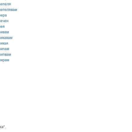
пепеля
пепелявам
пера
печен
пея
пивам
пикавам
пикая
пипам
пипвам
пирам
ка
".