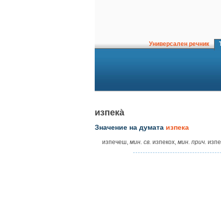
Универсален речник
Т
изпека̀
Значение на думата
изпека
изпечеш,
мин. св.
изпекох,
мин. прич.
изпе