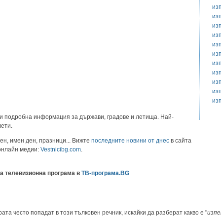
из
из
из
из
из
из
из
из
из
из
из
и подробна информация за държави, градове и летища. Най-
лети.
ен, имен ден, празници... Вижте
последните новини от днес
в сайта
 онлайн медии:
Vestnicibg.com
.
а телевизионна програма в
ТВ-програма.BG
ата често попадат в този тълковен речник, искайки да разберат какво е "
изпе