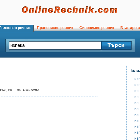
ълковен речник
Правописен речник
Синонимен речник
Българо-а
Бли
из
из
къл,
св.
–
вж.
изпичам
.
из
из
из
из
из
из
из
из
из