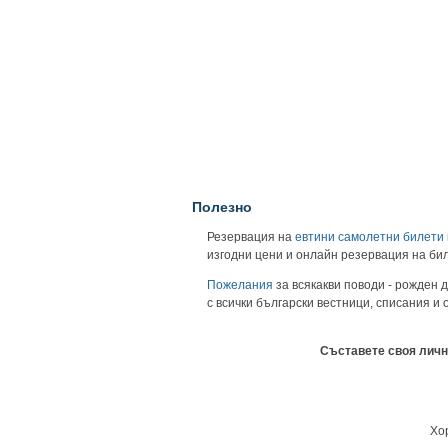
Полезно
Резервация на
евтини самолетни билети
изгодни цени и онлайн резервация на би
Пожелания
за всякакви поводи - рожден д
с всички български вестници, списания и
Съставете своя личн
Хор