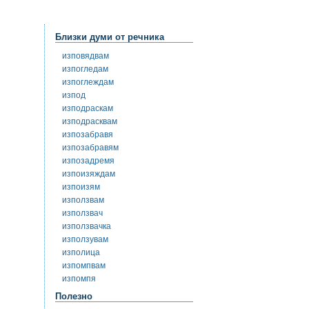
Близки думи от речника
изповядвам
изпогледам
изпоглеждам
изпод
изподраскам
изподрасквам
изпозабравя
изпозабравям
изпозадремя
изпоизяждам
изпоизям
използвам
използвач
използвачка
използувам
изполица
изпомпвам
изпомпя
Полезно