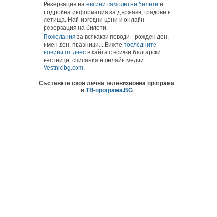
Резервация на
евтини самолетни билети
и
подробна информация за държави, градове и
летища. Най-изгодни цени и онлайн
резервация на билети.
Пожелания
за всякакви поводи - рожден ден,
имен ден, празници... Вижте
последните
новини от днес
в сайта с всички български
вестници, списания и онлайн медии:
Vestnicibg.com
.
Съставете своя лична телевизионна програма
в
ТВ-програма.BG