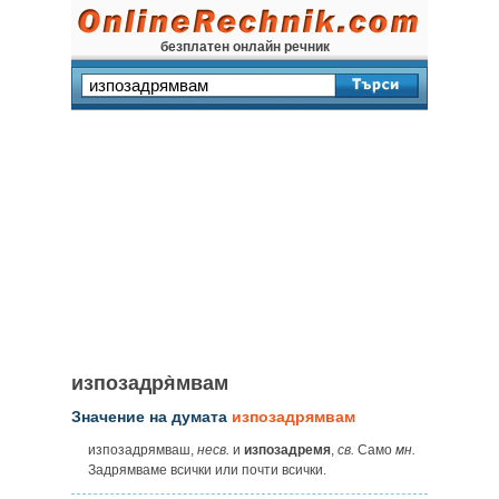
безплатен онлайн речник
изпозадря̀мвам
Значение на думата
изпозадрямвам
изпозадрямваш,
несв.
и
изпозадремя
,
св.
Само
мн.
Задрямваме всички или почти всички.