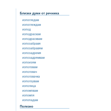
Близки думи от речника
изпогледам
изпоглеждам
изпод
изподраскам
изподрасквам
изпозабравя
изпозабравям
изпозадремя
изпозадрямвам
изпоизям
използвам
използвач
използвачка
използувам
изполица
изпомпвам
изпомпя
изпопадам
Полезно