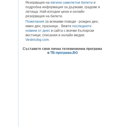
Резервация на
евтини самолетни билети
и
подробна информация за държави, градове и
летища. Най-изгодни цени и онлайн
резервация на билети.
Пожелания
за всякакви поводи - рожден ден,
имен ден, празници... Вижте
последните
новини от днес
в сайта с всички български
вестници, списания и онлайн медии:
Vestnicibg.com
.
Съставете своя лична телевизионна програма
в
ТВ-програма.BG