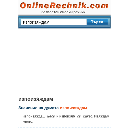
безплатен онлайн речник
изпоизя̀ждам
Значение на думата
изпоизяждам
изпоизяждаш,
несв.
и
изпоизям
,
св.
;
какво.
Изяждам
много.