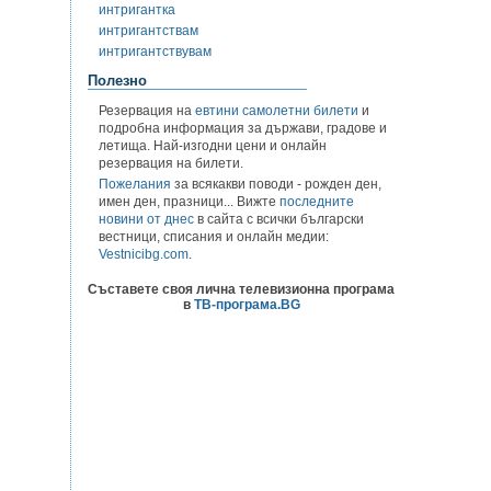
интригантка
интригантствам
интригантствувам
Полезно
Резервация на
евтини самолетни билети
и
подробна информация за държави, градове и
летища. Най-изгодни цени и онлайн
резервация на билети.
Пожелания
за всякакви поводи - рожден ден,
имен ден, празници... Вижте
последните
новини от днес
в сайта с всички български
вестници, списания и онлайн медии:
Vestnicibg.com
.
Съставете своя лична телевизионна програма
в
ТВ-програма.BG