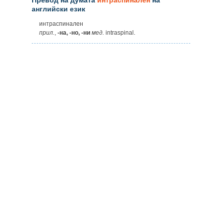
английски език
интраспинален
прил.
,
-на, -но, -ни
мед.
intraspinal.