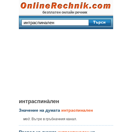
безплатен онлайн речник
интраспина̀лен
Значение на думата
интраспинален
мед.
Вътре в гръбначния канал.
Превод на думата
интраспинален
на