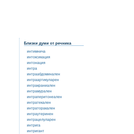
Близки думи от речника
интимнича
интоксикация
интонация
интра
интраабдоминален
интраартикуларен
интракраниален
интрамурален
интраперитонеален
интратекален
интраторакален
интраутеринен
интрацелуларен
интрига
интригант