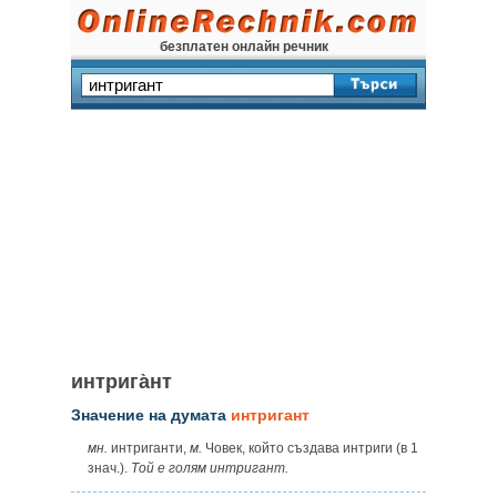
безплатен онлайн речник
интрига̀нт
Значение на думата
интригант
мн.
интриганти,
м.
Човек, който създава интриги (в 1
знач.).
Той е голям интригант.