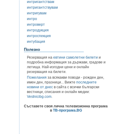
интригантствам
интригантствувам
интригувам
интро
интроверт
интродукция
интроспекция
интубация
Полезно
Резервация на
евтини самолетни билети
и
подробна информация за държави, градове и
летища. Най-изгодни цени и онлайн
резервация на билети.
Пожелания
за всякакви поводи - рожден ден,
имен ден, празници... Вижте
последните
новини от днес
в сайта с всички български
вестници, списания и онлайн медии:
Vestnicibg.com
.
Съставете своя лична телевизионна програма
в
ТВ-програма.BG