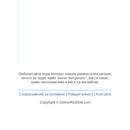
Любопитните хора ползват нашия универсален речник,
когато се чудят какво значи "интригант", как се пише,
какви синоними има и как е на английски.
Споразумение за ползване
|
Поверителност
|
Контакти
Copyright © OnlineRechnik.com