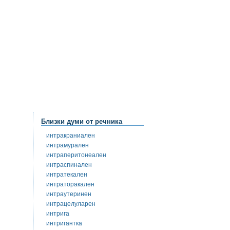
Близки думи от речника
интракраниален
интрамурален
интраперитонеален
интраспинален
интратекален
интраторакален
интраутеринен
интрацелуларен
интрига
интригантка