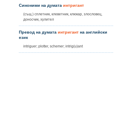
Синоними на думата
интригант
(същ.) сплетник, клеветник, клюкар, злословец,
доносчик, хулител
Превод на думата
интригант
на английски
език
intriguer; plotter, schemer; intrig(u)ant