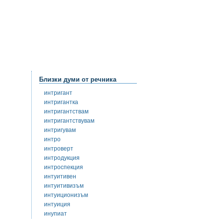
Близки думи от речника
интригант
интригантка
интригантствам
интригантствувам
интригувам
интро
интроверт
интродукция
интроспекция
интуитивен
интуитивизъм
интуиционизъм
интуиция
инупиат