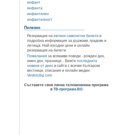
инфант
инфанта
инфантилен
инфантилност
Полезно
Резервация на
евтини самолетни билети
и
подробна информация за държави, градове и
летища. Най-изгодни цени и онлайн
резервация на билети.
Пожелания
за всякакви поводи - рожден ден,
имен ден, празници... Вижте
последните
новини от днес
в сайта с всички български
вестници, списания и онлайн медии:
Vestnicibg.com
.
Съставете своя лична телевизионна програма
в
ТВ-програма.BG