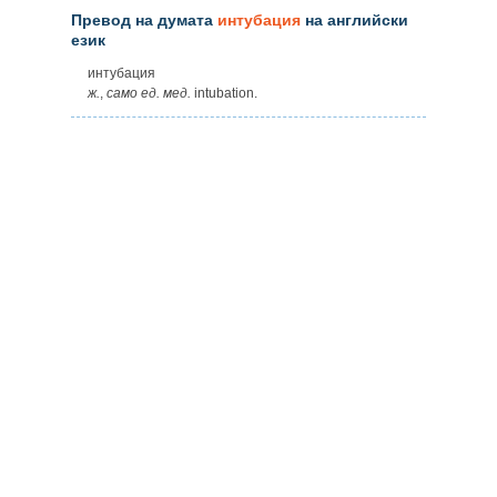
Превод на думата
интубация
на английски
език
интубация
ж.
,
само
ед.
мед.
intubation.