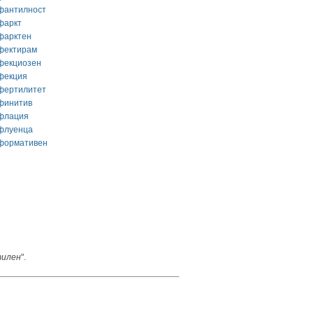
фантилност
фаркт
фарктен
фектирам
фекциозен
фекция
фертилитет
финитив
флация
флуенца
формативен
илен
".