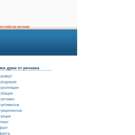
нглийски речник
зки думи от речника
троверт
тродукция
троспекция
тубация
туитивен
туитивизъм
туиционизъм
туиция
упиат
фант
фанта