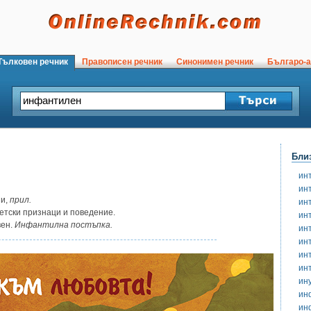
ълковен речник
Правописен речник
Синонимен речник
Българо-а
Бли
ин
ин
и,
прил.
ин
детски признаци и поведение.
ин
вен.
Инфантилна постъпка.
ин
ин
ин
ин
ин
ин
ин