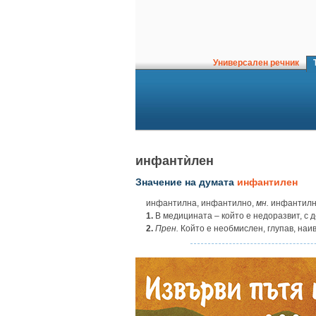
Универсален речник
Т
инфантѝлен
Значение на думата
инфантилен
инфантилна, инфантилно,
мн.
инфантилн
1.
В медицината – който е недоразвит, с 
2.
Прен.
Който е необмислен, глупав, наи