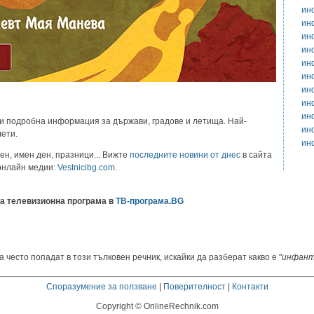
ин
ин
ин
ин
ин
ин
ин
ин
ин
и подробна информация за държави, градове и летища. Най-
ин
лети.
ин
ен, имен ден, празници... Вижте
последните новини от днес
в сайта
 онлайн медии:
Vestnicibg.com
.
а телевизионна програма в
ТВ-програма.BG
 често попадат в този тълковен речник, искайки да разберат какво е "
инфант
Споразумение за ползване
|
Поверителност
|
Контакти
Copyright © OnlineRechnik.com