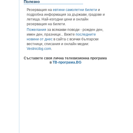
Полезно
Резервация на
евтини самолетни билети
и
подробна информация за държави, градове и
летища. Най-изгодни цени и онлайн
резервация на билети.
Пожелания
за всякакви поводи - рожден ден,
имен ден, празници... Вижте
последните
новини от днес
в сайта с всички български
вестници, списания и онлайн медии:
Vestnicibg.com
.
Съставете своя лична телевизионна програма
в
ТВ-програма.BG