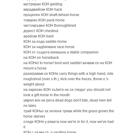
кастриран КОН gelding
кираджийски КОН hack
процепен КОН shaft-/wheel-horse
товарен КОН pack-horse
чистокръвен КОН thoroughbred
дорест КОН chestnut
арабски КОН barb
КОН за езда saddle-horse
КОН за надбягване race-horse
КОН от същата конюшна a stable companion
на КОН on horseback
на КОНе! to horse! boot and saddle! качвам се на КОН
mount a horse
разигравам си КОНя carry things with a high hand, ride
roughshod (over s.th.), kick over the traces, throw o.'s
weight about
на харизан КОН зъбите не се гледат you should not
look a gift horse in the mouth
умрял кон не рита dead dogs don't bite, dead men tell
no tales
трай КОНьо за зелена трева while the grass grows the
horse starves
отиде КОНя у ряката now we're in for it, now we've had
it
КОН с халки сп. a vaulting horse