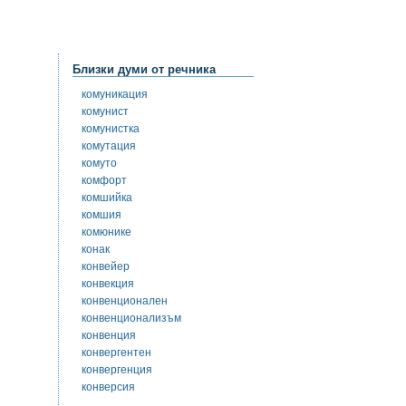
Близки думи от речника
комуникация
комунист
комунистка
комутация
комуто
комфорт
комшийка
комшия
комюнике
конак
конвейер
конвекция
конвенционален
конвенционализъм
конвенция
конвергентен
конвергенция
конверсия