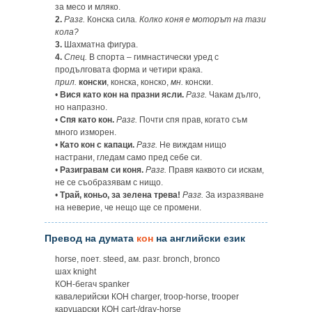
за месо и мляко.
2.
Разг.
Конска сила
. Колко коня е моторът на тази
кола?
3.
Шахматна фигура.
4.
Спец.
В спорта – гимнастически уред с
продълговата форма и четири крака.
прил.
конски
, конска, конско,
мн.
конски.
•
Вися като кон на празни ясли.
Разг.
Чакам дълго,
но напразно.
•
Спя като кон.
Разг.
Почти спя прав, когато съм
много изморен.
•
Като кон с капаци.
Разг.
Не виждам нищо
настрани, гледам само пред себе си.
•
Разигравам си коня.
Разг.
Правя каквото си искам,
не се съобразявам с нищо.
•
Трай, коньо, за зелена трева!
Разг.
За изразяване
на неверие, че нещо ще се промени.
Превод на думата
кон
на английски език
horse, поет. steed, ам. разг. bronch, bronco
шах knight
КОН-бегач spanker
кавалерийски КОН charger, troop-horse, trooper
каруцарски КОН cart-/dray-horse