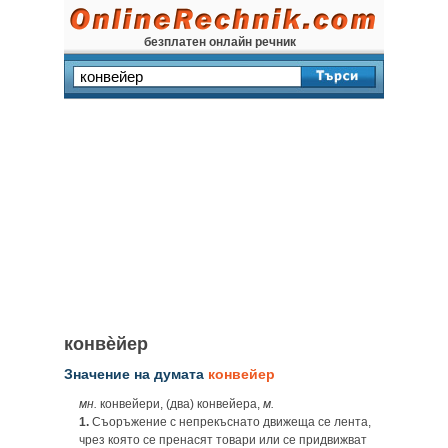
безплатен онлайн речник
конвѐйер
Значение на думата
конвейер
мн.
конвейери, (два) конвейера,
м.
1.
Съоръжение с непрекъснато движеща се лента,
чрез която се пренасят товари или се придвижват