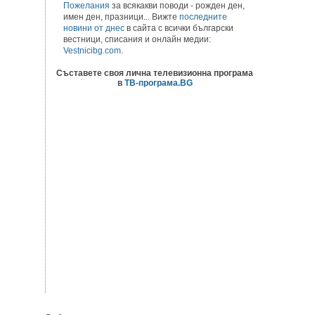
Пожелания
за всякакви поводи - рожден ден,
имен ден, празници... Вижте
последните
новини от днес
в сайта с всички български
вестници, списания и онлайн медии:
Vestnicibg.com
.
Съставете своя лична телевизионна програма
в
ТВ-програма.BG