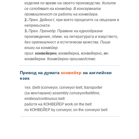
изделия по време на своето производство.
Колите
се сглобяват на конвейер. В консервната
промишленост се работи на конвейера.
2.
Прен.
Дейност, при която процесите са свързани и
непрекъснати.
3.
Прен. Пренебр.
Правене на еднообразни
произведения, обикн. на литературата и изкуството,
без оригиналност и естетически качества.
Пише
книги на конвейер.
прил.
конвейерен
, конвейерна, конвейерно,
мн.
конвейерни.
Конвейерно производство.
Превод на думата
конвейер
на английски
език
тех. (belt-)conveyor, conveyor-belt, transporter
(за монтиране) assembly conveyor/belt/line,
endless/continuous belt
работя на КОНВЕЙЕР work on the belt
по КОНВЕЙЕР by conveyor, on the conveyor belt