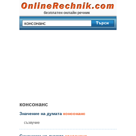
безплатен онлайн речник
консонанс
Значение на думата
консонанс
съзвучие
Синоними на думата
консонанс