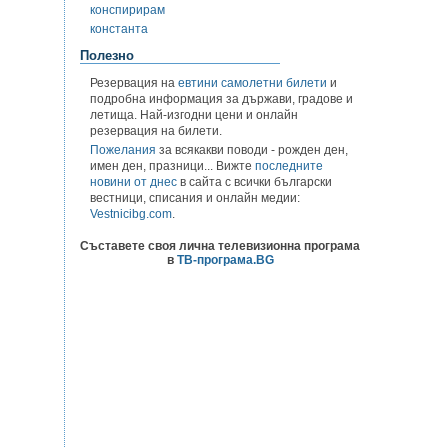
конспирирам
константа
Полезно
Резервация на
евтини самолетни билети
и
подробна информация за държави, градове и
летища. Най-изгодни цени и онлайн
резервация на билети.
Пожелания
за всякакви поводи - рожден ден,
имен ден, празници... Вижте
последните
новини от днес
в сайта с всички български
вестници, списания и онлайн медии:
Vestnicibg.com
.
Съставете своя лична телевизионна програма
в
ТВ-програма.BG