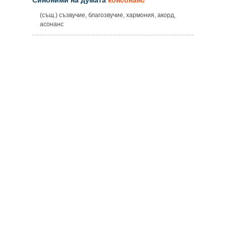
(същ.) съзвучие, благозвучие, хармония, акорд,
асонанс