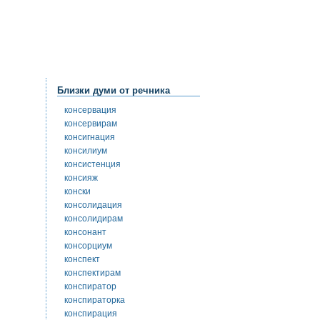
Близки думи от речника
консервация
консервирам
консигнация
консилиум
консистенция
консияж
конски
консолидация
консолидирам
консонант
консорциум
конспект
конспектирам
конспиратор
конспираторка
конспирация