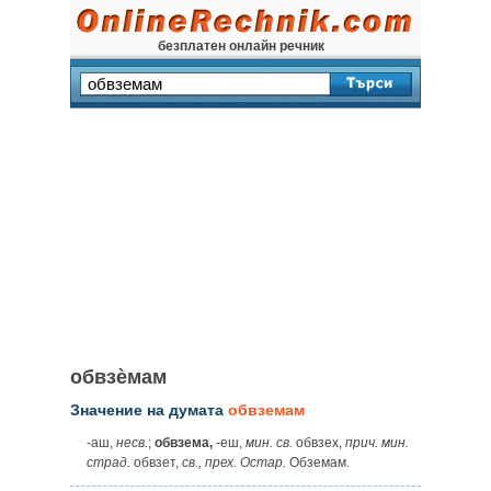
безплатен онлайн речник
обвзѐмам
Значение на думата
обвземам
‑аш,
несв.
;
обвзема,
‑еш,
мин. св.
обвзех,
прич. мин.
страд.
обвзет,
св., прех. Остар.
Обземам.