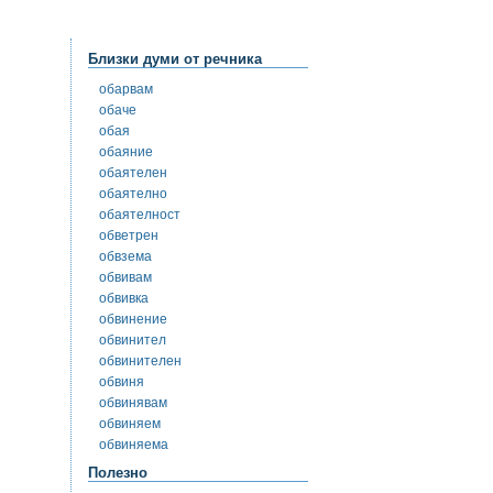
Близки думи от речника
обарвам
обаче
обая
обаяние
обаятелен
обаятелно
обаятелност
обветрен
обвзема
обвивам
обвивка
обвинение
обвинител
обвинителен
обвиня
обвинявам
обвиняем
обвиняема
Полезно