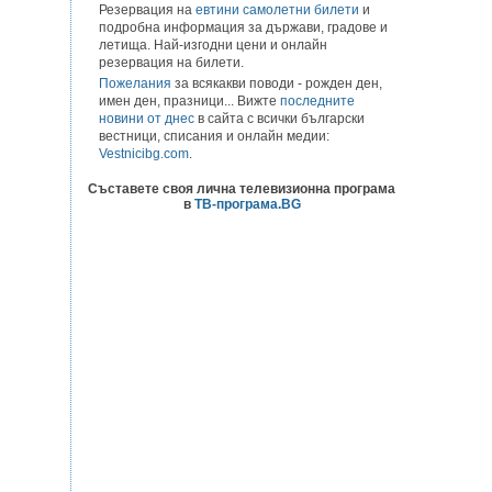
Резервация на
евтини самолетни билети
и
подробна информация за държави, градове и
летища. Най-изгодни цени и онлайн
резервация на билети.
Пожелания
за всякакви поводи - рожден ден,
имен ден, празници... Вижте
последните
новини от днес
в сайта с всички български
вестници, списания и онлайн медии:
Vestnicibg.com
.
Съставете своя лична телевизионна програма
в
ТВ-програма.BG