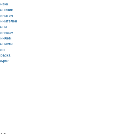
вивка
винение
винител
винителен
виня
винявам
виняем
виняема
вия
връзка
вържа