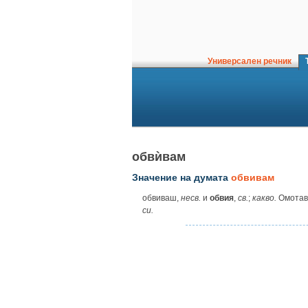
Универсален речник
Т
обвѝвам
Значение на думата
обвивам
обвиваш,
несв.
и
обвия
,
св.
;
какво.
Омотава
си.