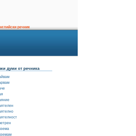
нглийски речник
зки думи от речника
айвам
арвам
аче
ая
аяние
аятелен
аятелно
аятелност
ветрен
взема
вземам