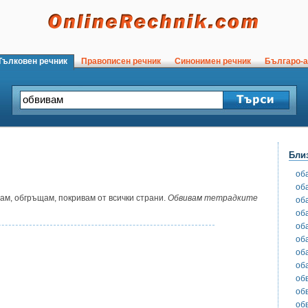
ълковен речник
Правописен речник
Синонимен речник
Българо-а
Бли
об
об
м, обгръщам, покривам от всички страни.
Обвивам тетрадките
об
об
об
об
об
об
об
об
об