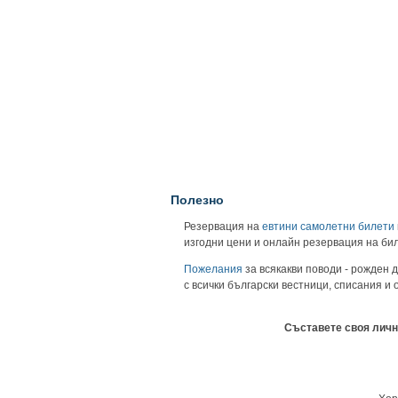
Полезно
Резервация на
евтини самолетни билети
изгодни цени и онлайн резервация на би
Пожелания
за всякакви поводи - рожден д
с всички български вестници, списания и
Съставете своя личн