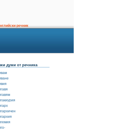
нглийски речник
зки думи от речника
ивам
иване
ивия
игавя
игавям
игакиурия
игарх
игархичен
игархия
игемия
го-