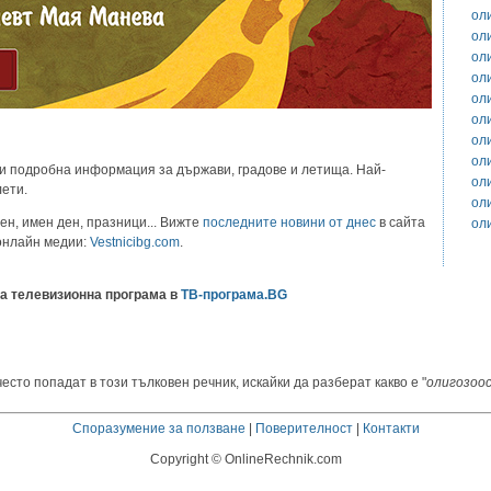
ол
ол
ол
ол
ол
ол
ол
ол
и подробна информация за държави, градове и летища. Най-
ол
лети.
ол
ен, имен ден, празници... Вижте
последните новини от днес
в сайта
ол
 онлайн медии:
Vestnicibg.com
.
а телевизионна програма в
ТВ-програма.BG
есто попадат в този тълковен речник, искайки да разберат какво е "
олигозоо
Споразумение за ползване
|
Поверителност
|
Контакти
Copyright © OnlineRechnik.com