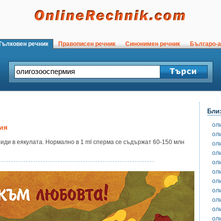
ълковен речник
Правописен речник
Синонимен речник
Българо-а
Бли
ол
ия
ол
ди в еякулата. Нормално в 1 ml сперма се съдържат 60-150 млн
ол
ол
ол
ол
ол
ол
ол
ол
оли