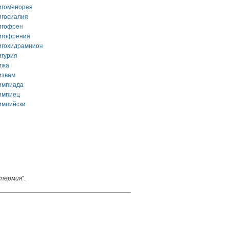
игоменорея
игосиалия
игофрен
игофрения
игохидрамнион
игурия
ижа
извам
импиада
импиец
импийски
спермия
".