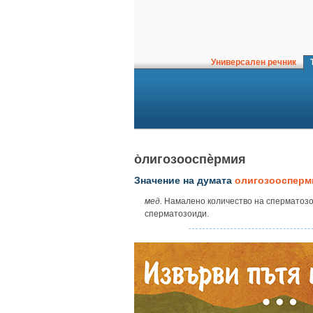
Универсален речник
Т
о̀лигозооспѐрмия
Значение на думата
олигозоосперм
мед.
Намалено количество на сперматозои
сперматозоиди.