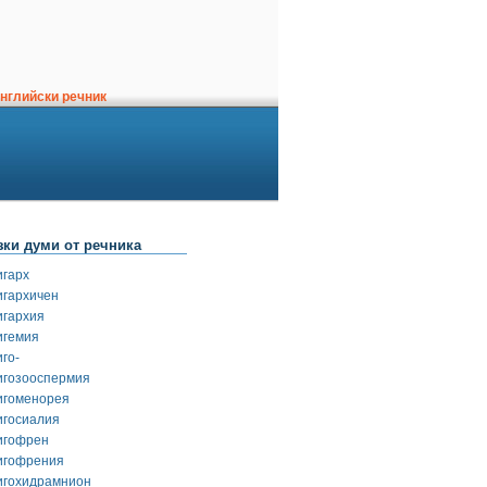
нглийски речник
зки думи от речника
игарх
игархичен
игархия
игемия
го-
игозооспермия
игоменорея
игосиалия
игофрен
игофрения
игохидрамнион