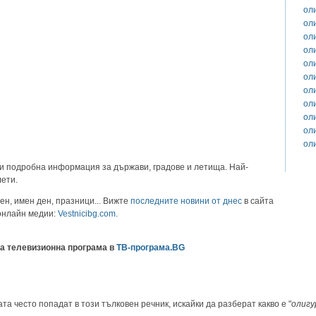
ол
ол
ол
ол
ол
ол
ол
ол
ол
ол
ол
и подробна информация за държави, градове и летища. Най-
лети.
ен, имен ден, празници... Вижте
последните новини от днес
в сайта
 онлайн медии:
Vestnicibg.com
.
а телевизионна програма в
ТВ-програма.BG
та често попадат в този тълковен речник, искайки да разберат какво е "
олигу