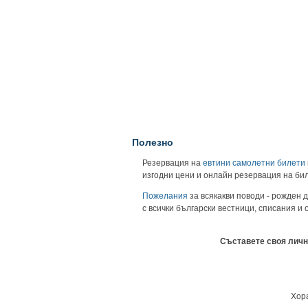
Полезно
Резервация на
евтини самолетни билети
изгодни цени и онлайн резервация на би
Пожелания
за всякакви поводи - рожден д
с всички български вестници, списания и
Съставете своя личн
Хора