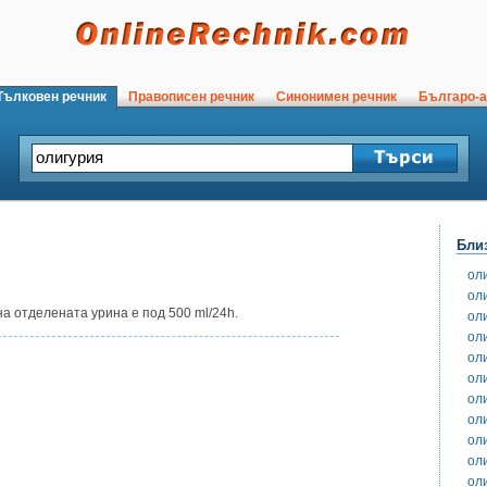
ълковен речник
Правописен речник
Синонимен речник
Българо-а
Бли
ол
ол
а отделената урина е под 500 ml/24h.
ол
ол
оли
ол
ол
ол
ол
ол
ол