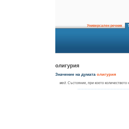
Универсален речник
Т
олигурия
Значение на думата
олигурия
мед.
Състояние, при което количеството н