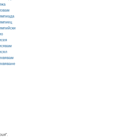
ижа
извам
импиада
импиец
импийски
ио
исея
исявам
исял
ихвявам
ихвяване
рия
".