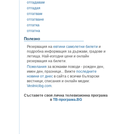
отгадавам
отгадая
отгатвам
отгатване
отгатка
отгатна
Полезно
Резервация на
евтини самолетни билети
и
подробна информация за държави, градове и
летища. Най-изгодни цени и онлайн
резервация на билети.
Пожелания
за всякакви поводи - рожден ден,
имен ден, празници... Вижте
последните
новини от днес
в сайта с всички български
вестници, списания и онлайн медии:
Vestnicibg.com
.
Съставете своя лична телевизионна програма
в
ТВ-програма.BG