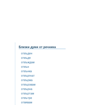
Близки думи от речника
отвъден
отвъдя
отвъждам
отвън
отвънка
отвъргнат
отвържа
отвързвам
отвърна
отвъртам
отвътре
отвявам