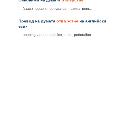
(същ.) процеп, пролука, цепнатина, цепка
Превод на думата
отвърстие
на английски
език
opening, aperture; orifice; outlet; perforation