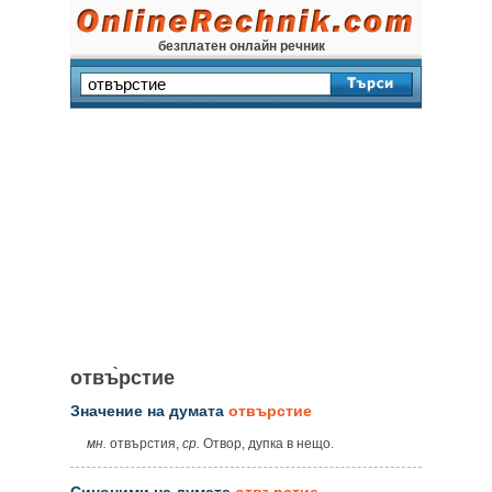
безплатен онлайн речник
отвъ̀рстие
Значение на думата
отвърстие
мн.
отвърстия,
ср.
Отвор, дупка в нещо.
Синоними на думата
отвърстие