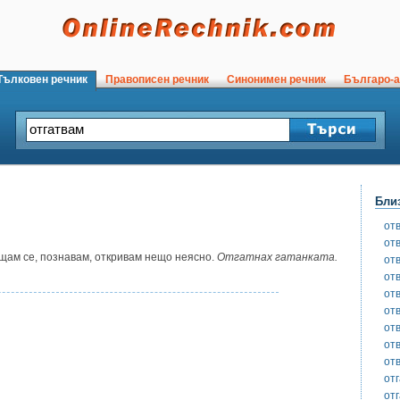
ълковен речник
Правописен речник
Синонимен речник
Българо-а
Бли
от
от
ам се, познавам, откривам нещо неясно.
Отгатнах гатанката.
от
от
от
от
от
от
от
от
от