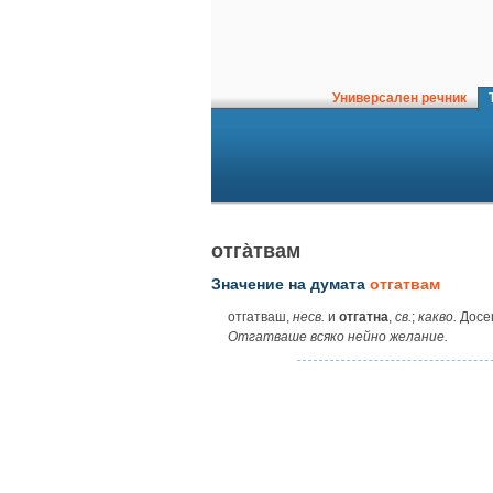
Универсален речник
Т
отга̀твам
Значение на думата
отгатвам
отгатваш,
несв.
и
отгатна
,
св.
;
какво.
Досещ
Отгатваше всяко нейно желание.