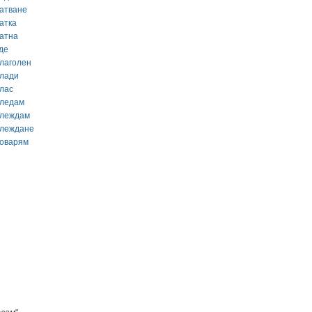
гатване
атка
гатна
де
глаголен
глади
глас
гледам
глеждам
глеждане
говарям