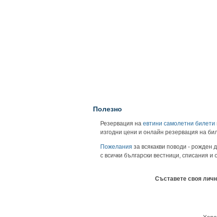
Полезно
Резервация на
евтини самолетни билети
изгодни цени и онлайн резервация на би
Пожелания
за всякакви поводи - рожден д
с всички български вестници, списания и
Съставете своя личн