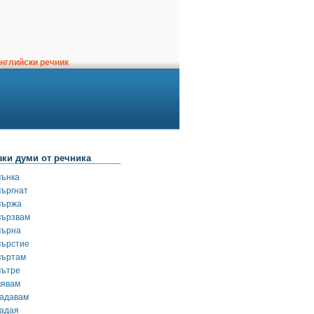
нглийски речник
зки думи от речника
вънка
въргнат
вържа
вързвам
върна
върстие
въртам
вътре
вявам
гадавам
гадая