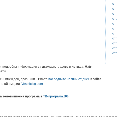
от
отг
от
отг
от
от
от
от
от
от
от
и подробна информация за държави, градове и летища. Най-
лети.
ен, имен ден, празници... Вижте
последните новини от днес
в сайта
 онлайн медии:
Vestnicibg.com
.
а телевизионна програма в
ТВ-програма.BG