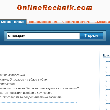
ълковен речник
Правописен речник
Синонимен речник
Българо-а
Бли
от
от
отг
и на въпроса ми!
от
йствие.
Отговори на удара с удар.
отг
 правилно.
от
л писмо от някого.
Защо не отговаряш на писмата ми?
от
стен човек или изобщо с друг човек.
от
о.
Отговарям за посрещането на гостите.
от
от
от