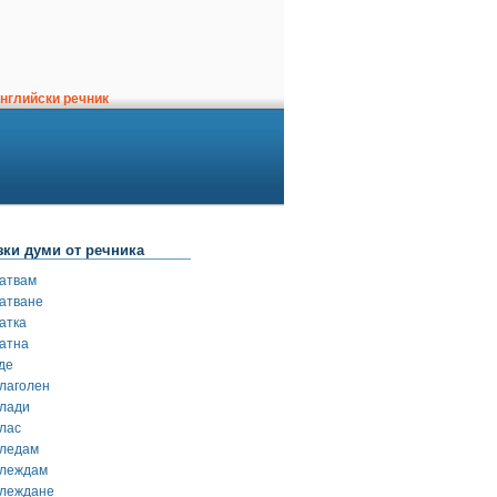
нглийски речник
зки думи от речника
гатвам
гатване
атка
гатна
де
глаголен
глади
глас
гледам
глеждам
глеждане