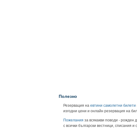
Полезно
Резервация на
евтини самолетни билети
изгодни цени и онлайн резервация на би
Пожелания
за всякакви поводи - рожден д
с всички български вестници, списания и