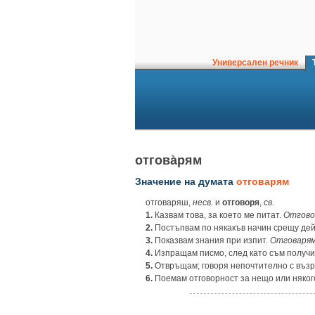
Универсален речник
Т
отгова̀рям
Значение на думата
отговарям
отговаряш,
несв.
и
отговоря
,
св.
1.
Казвам това, за което ме питат.
Отговор
2.
Постъпвам по някакъв начин срещу де
3.
Показвам знания при изпит.
Отговарям
4.
Изпращам писмо, след като съм получи
5.
Отвръщам; говоря непочтително с възра
6.
Поемам отговорност за нещо или няког