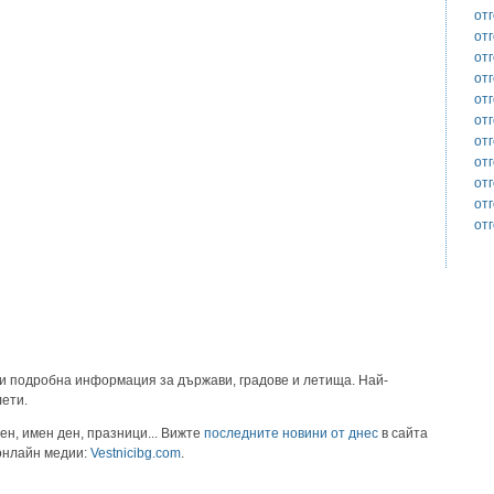
от
от
от
от
от
от
от
от
от
от
от
и подробна информация за държави, градове и летища. Най-
лети.
ен, имен ден, празници... Вижте
последните новини от днес
в сайта
 онлайн медии:
Vestnicibg.com
.