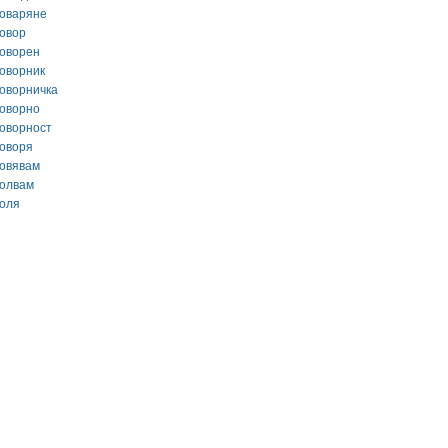
говаряне
говор
говорен
говорник
говорничка
говорно
говорност
говоря
говявам
голвам
голя