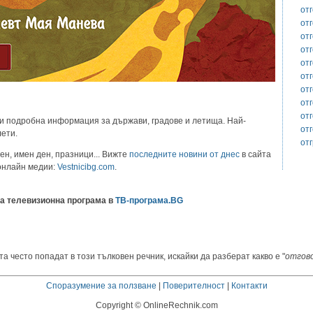
от
от
от
от
от
от
от
от
от
и подробна информация за държави, градове и летища. Най-
от
лети.
от
ен, имен ден, празници... Вижте
последните новини от днес
в сайта
 онлайн медии:
Vestnicibg.com
.
а телевизионна програма в
ТВ-програма.BG
а често попадат в този тълковен речник, искайки да разберат какво е "
отгов
Споразумение за ползване
|
Поверителност
|
Контакти
Copyright © OnlineRechnik.com