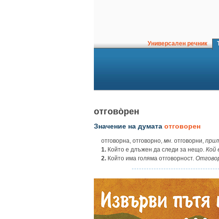
Универсален речник
Т
отгово̀рен
Значение на думата
отговорен
отговорна, отговорно,
мн.
отговорни,
прил
1.
Който е длъжен да следи за нещо.
Кой 
2.
Който има голяма отговорност.
Отгово