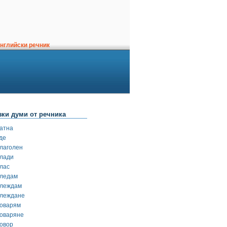
нглийски речник
зки думи от речника
гатна
де
глаголен
глади
глас
гледам
глеждам
глеждане
говарям
говаряне
говор