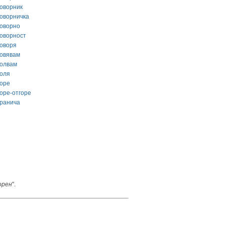
говорник
говорничка
говорно
говорност
говоря
говявам
голвам
голя
горе
горе-отгоре
гранича
орен
".