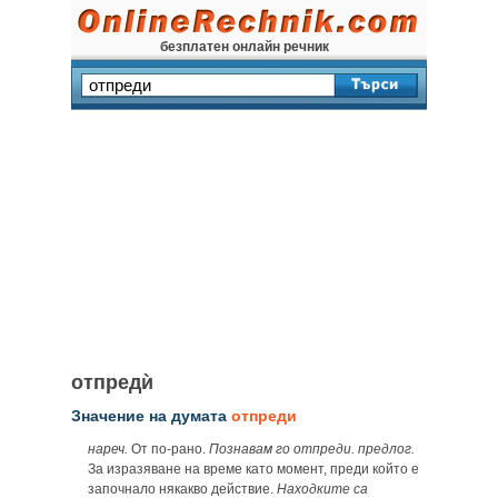
безплатен онлайн речник
отпредѝ
Значение на думата
отпреди
нареч.
От по-рано.
Познавам го отпреди.
предлог.
За изразяване на време като момент, преди който е
започнало някакво действие.
Находките са