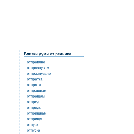
Близки думи от речника
отправяне
отпразнувам
отпразнуване
отпратка
отпратя
отпрашвам
отпращам
отпред
отпреде
отприщвам
отприщя
отпуск
отпуска