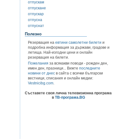
отпускам
отпускане
отпускар
отпусна
отпуснат
Полезно
Резервация на
евтини самолетни билети
и
подробна информация за държави, градове и
летища. Най-изгодни цени и онлайн
резервация на билети.
Пожелания
за всякакви поводи - рожден ден,
имен ден, празници... Вижте
последните
новини от днес
в сайта с всички български
вестници, списания и онлайн медии:
Vestnicibg.com
.
Съставете своя лична телевизионна програма
в
ТВ-програма.BG