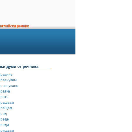
нглийски речник
зки думи от речника
правяне
празнувам
празнуване
пратка
пратя
прашвам
пращам
пред
преде
преди
прищвам