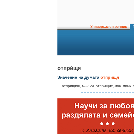
Универсален речник
Т
отпрѝщя
Значение на думата
отприщя
отприщиш,
мин. св.
отприщих,
мин. прич.