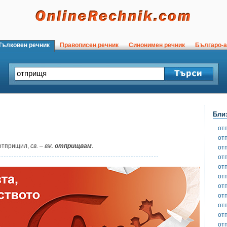
ълковен речник
Правописен речник
Синонимен речник
Българо-а
Бли
от
от
отприщил,
св.
–
вж.
отприщвам
.
от
от
от
от
от
от
от
от
от