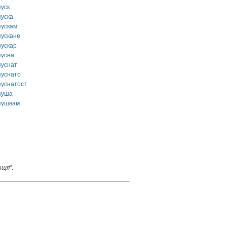
пуск
пуска
пускам
пускане
пускар
пусна
пуснат
пуснато
пуснатост
пуша
пушвам
ищя
".