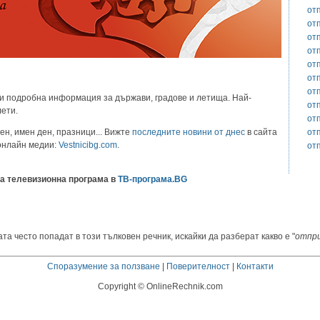
от
от
от
от
от
от
от
и подробна информация за държави, градове и летища. Най-
от
лети.
от
от
ен, имен ден, празници... Вижте
последните новини от днес
в сайта
 онлайн медии:
Vestnicibg.com
.
от
а телевизионна програма в
ТВ-програма.BG
та често попадат в този тълковен речник, искайки да разберат какво е "
отпр
Споразумение за ползване
|
Поверителност
|
Контакти
Copyright © OnlineRechnik.com