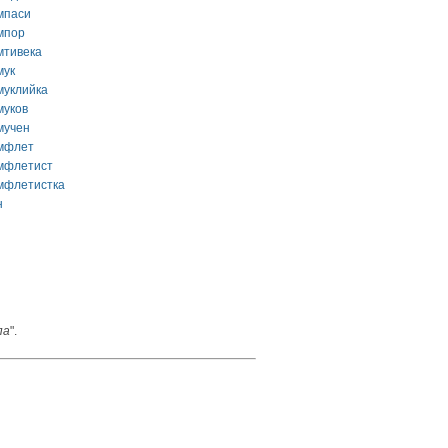
мпаси
мпор
мтивека
мук
муклийка
муков
мучен
мфлет
мфлетист
мфлетистка
н
па
".