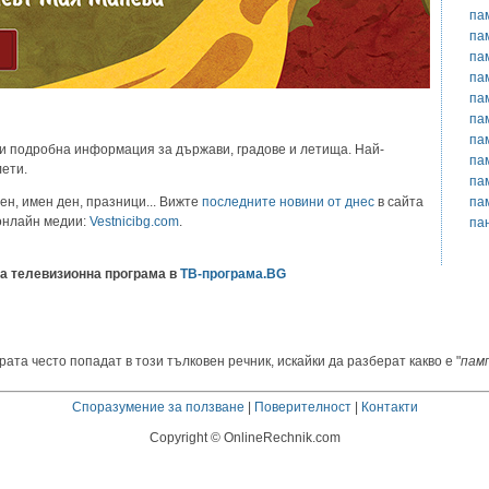
па
па
па
па
па
па
па
и подробна информация за държави, градове и летища. Най-
па
лети.
па
па
ен, имен ден, празници... Вижте
последните новини от днес
в сайта
 онлайн медии:
Vestnicibg.com
.
па
а телевизионна програма в
ТВ-програма.BG
рата често попадат в този тълковен речник, искайки да разберат какво е "
пам
Споразумение за ползване
|
Поверителност
|
Контакти
Copyright © OnlineRechnik.com