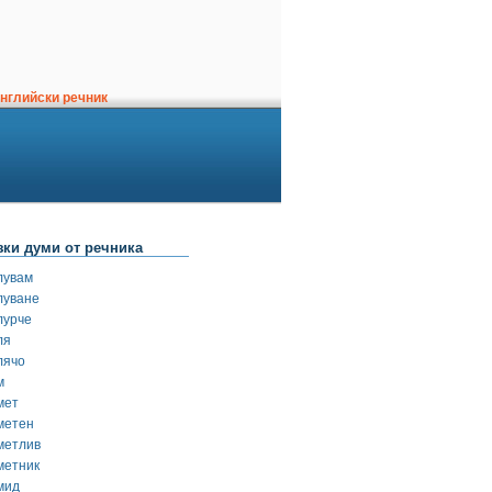
нглийски речник
зки думи от речника
лувам
луване
лурче
ля
лячо
м
мет
метен
метлив
метник
мид