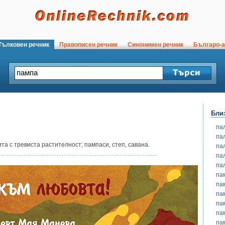
ълковен речник
Правописен речник
Синонимен речник
Българо-а
Бли
па
па
а с тревиста растителност; пампаси, степ, савана.
па
па
па
па
па
па
па
па
па