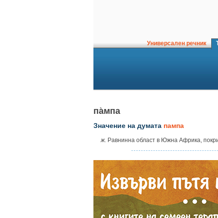
Универсален речник
Т
па̀мпа
Значение на думата
пампа
ж.
Равнинна област в Южна Африка, покрит