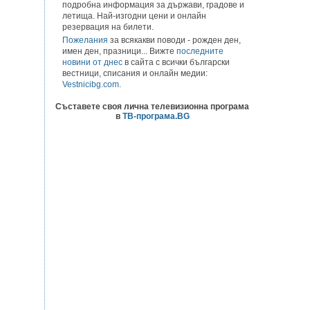
подробна информация за държави, градове и
летища. Най-изгодни цени и онлайн
резервация на билети.
Пожелания
за всякакви поводи - рожден ден,
имен ден, празници... Вижте
последните
новини от днес
в сайта с всички български
вестници, списания и онлайн медии:
Vestnicibg.com
.
Съставете своя лична телевизионна програма
в
ТВ-програма.BG