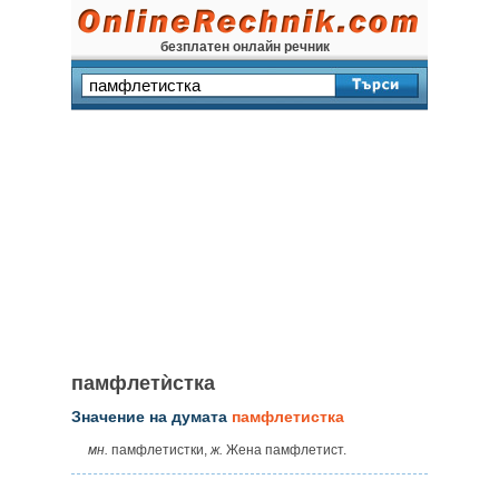
безплатен онлайн речник
памфлетѝстка
Значение на думата
памфлетистка
мн.
памфлетистки,
ж.
Жена памфлетист.