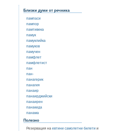
Близки думи от речника
пампаси
пампор
памтивека
памук
памуклийка
памуков
памучен
памфлет
памфлетист
пан
пан-
панагерик
панагия
панаир
панаирджийски
панаирен
панакида
панама
Полезно
Резервация на
евтини самолетни билети
и