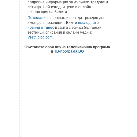
подробна информация за държави, градове и
летища. Най-изгодни цени и онлайн
резервация на билети.
Пожелания
за всякакви поводи - рожден ден,
имен ден, празници... Вижте
последните
новини от днес
в сайта с всички български
вестници, списания и онлайн медии:
Vestnicibg.com
.
Съставете своя лична телевизионна програма
в
ТВ-програма.BG