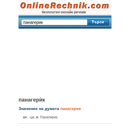
безплатен онлайн речник
панагерѝк
Значение на думата
панагерик
мн. ‑
ци,
м.
Панегирик.