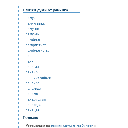
Близки думи от речника
памук
памуклийка
памуков
памучен
памфлет
памфлетист
памфлетистка
пан
пан-
панагия
панаир
панаирджийски
панаирен
панакида
панама
панарициум
панахида
панацея
Полезно
Резервация на
евтини самолетни билети
и