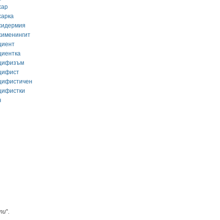
хар
харка
хидермия
хименингит
циент
циентка
цифизъм
цифист
цифистичен
цифистки
ч
ти
".