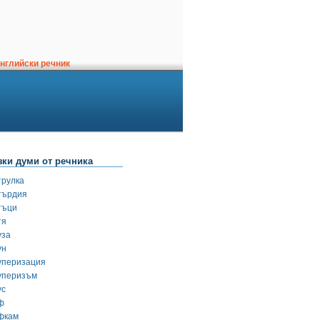
нглийски речник
зки думи от речника
трулка
търдия
тъци
тя
уза
ун
уперизация
уперизъм
ус
ф
фкам