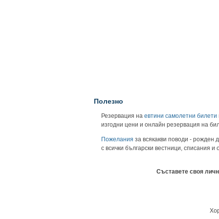
Полезно
Резервация на
евтини самолетни билети
изгодни цени и онлайн резервация на би
Пожелания
за всякакви поводи - рожден д
с всички български вестници, списания и
Съставете своя личн
Хор