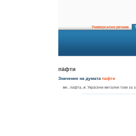
Универсален речник
Т
па̀фти
Значение на думата
пафти
мн.
, пафта,
ж.
Украсени метални токи за з