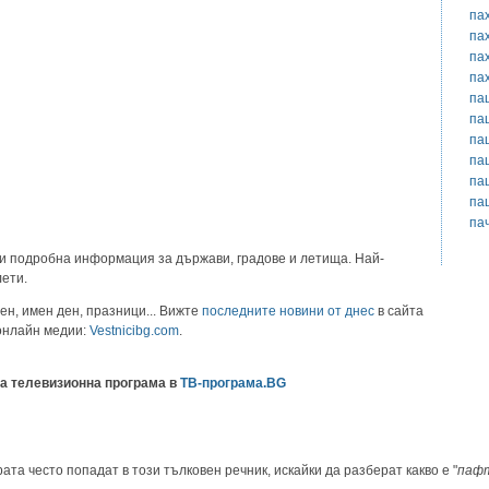
па
па
па
па
па
па
па
па
па
па
па
и подробна информация за държави, градове и летища. Най-
лети.
ен, имен ден, празници... Вижте
последните новини от днес
в сайта
 онлайн медии:
Vestnicibg.com
.
а телевизионна програма в
ТВ-програма.BG
ата често попадат в този тълковен речник, искайки да разберат какво е "
паф