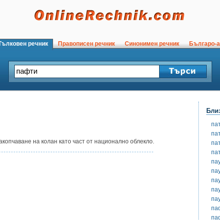
ълковен речник
Правописен речник
Синонимен речник
Българо-а
Бли
па
па
акопчаване на колан като част от национално облекло.
па
па
па
па
па
па
па
па
па