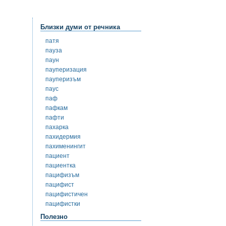
Близки думи от речника
патя
пауза
паун
пауперизация
пауперизъм
паус
паф
пафкам
пафти
пахарка
пахидермия
пахименингит
пациент
пациентка
пацифизъм
пацифист
пацифистичен
пацифистки
Полезно