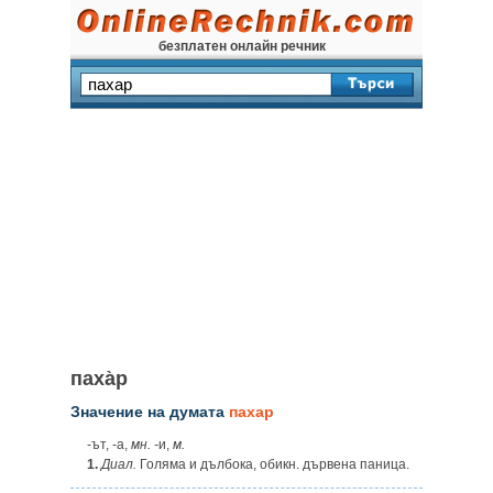
безплатен онлайн речник
паха̀р
Значение на думата
пахар
‑ът, ‑а,
мн. ‑
и,
м.
1.
Диал.
Голяма и дълбока, обикн. дървена паница.