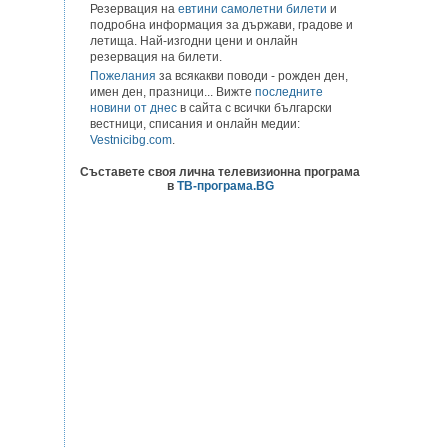
Резервация на
евтини самолетни билети
и
подробна информация за държави, градове и
летища. Най-изгодни цени и онлайн
резервация на билети.
Пожелания
за всякакви поводи - рожден ден,
имен ден, празници... Вижте
последните
новини от днес
в сайта с всички български
вестници, списания и онлайн медии:
Vestnicibg.com
.
Съставете своя лична телевизионна програма
в
ТВ-програма.BG