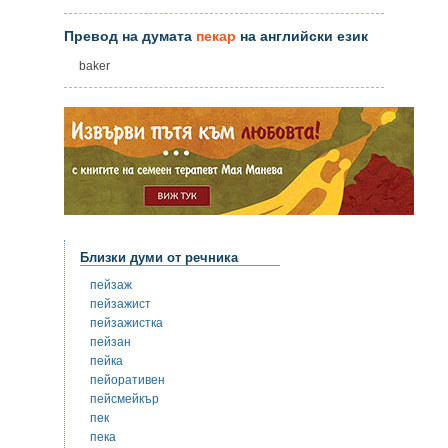
Превод на думата
пекар
на английски език
baker
Близки думи от речника
пейзаж
пейзажист
пейзажистка
пейзан
пейка
пейоративен
пейсмейкър
пек
пека