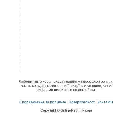
Любопитните хора ползват нашия универсален речник,
когато се чудят какво значи "пекар", как се пише, какви
синоними има и как е на английски.
Споразумение за ползване
|
Поверителност
|
Контакти
Copyright © OnlineRechnik.com