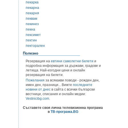
пекарка
пекарна
пекарня
пеквам
пекинез
пекна
пексимет
пектин
пекторален
Полезно
Резервация на
евтини самолетни билети
и
подробна информация за държави, градове и
летища. Най-изгодни цени и онлайн
резервация на билети.
Пожелания
за всякакви поводи - рожден ден,
имен ден, празници... Вижте
последните
новини от днес
в сайта с всички български
вестници, списания и онлайн медии:
Vestnicibg.com
.
Съставете своя лична телевизионна програма
в
ТВ-програма.BG