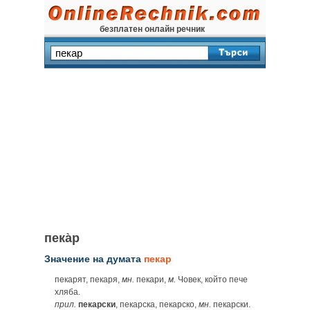
безплатен онлайн речник
пека̀р
Значение на думата
пекар
пекарят, пекаря,
мн.
пекари,
м.
Човек, който пече
хляба.
прил.
пекарски
, пекарска, пекарско,
мн.
пекарски.