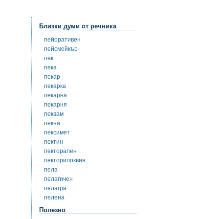
Близки думи от речника
пейоративен
пейсмейкър
пек
пека
пекар
пекарка
пекарна
пекарня
пеквам
пекна
пексимет
пектин
пекторален
пекторилоквия
пела
пелагичен
пелагра
пелена
Полезно