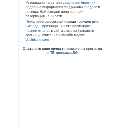
Резервация на
евтини самолетни билети
и
подробна информация за държави, градове и
летища. Най-изгодни цени и онлайн
резервация на билети.
Пожелания
за всякакви поводи - рожден ден,
имен ден, празници... Вижте
последните
новини от днес
в сайта с всички български
вестници, списания и онлайн медии:
Vestnicibg.com
.
Съставете своя лична телевизионна програма
в
ТВ-програма.BG