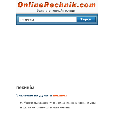
безплатен онлайн речник
пекинѐз
Значение на думата
пекинез
м.
Малко късокрако куче с едра глава, клепнали уши
и дълга коприненолъскава козина.