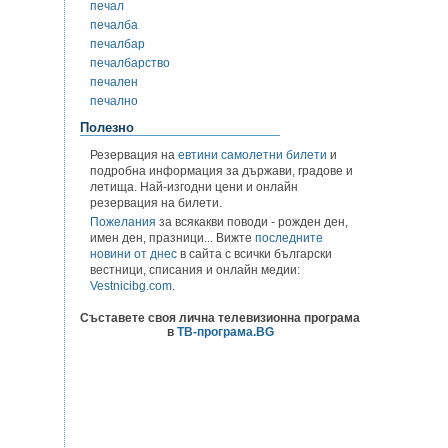
печал
печалба
печалбар
печалбарство
печален
печално
Полезно
Резервация на
евтини самолетни билети
и
подробна информация за държави, градове и
летища. Най-изгодни цени и онлайн
резервация на билети.
Пожелания
за всякакви поводи - рожден ден,
имен ден, празници... Вижте
последните
новини от днес
в сайта с всички български
вестници, списания и онлайн медии:
Vestnicibg.com
.
Съставете своя лична телевизионна програма
в
ТВ-програма.BG