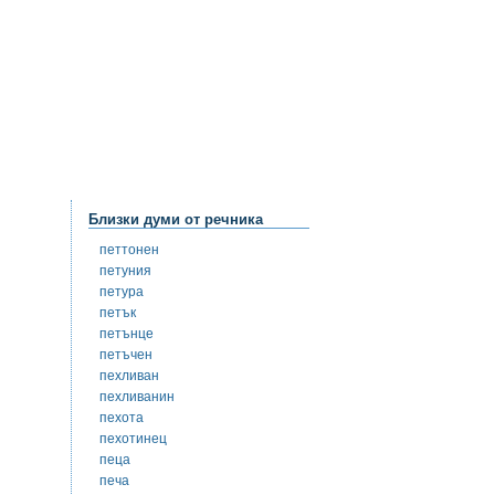
Близки думи от речника
петтонен
петуния
петура
петък
петънце
петъчен
пехливан
пехливанин
пехота
пехотинец
пеца
печа