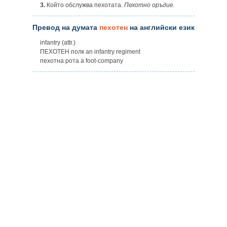
3.
Който обслужва пехотата.
Пехотно оръдие.
Превод на думата
пехотен
на английски език
infantry (attr.)
ПЕХОТЕН полк an infantry regiment
пехотна рота a foot-company