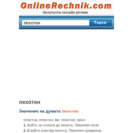
безплатен онлайн речник
пехо̀тен
Значение на думата
пехотен
пехотна, пехотно,
мн.
пехотни,
прил.
1.
Който се отнася до пехота.
Пехотен полк.
2.
В който участва пехота.
Пехотно сражение.