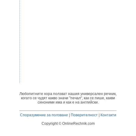
Любопитните хора ползват нашия универсален речник,
когато се чудят какво значи "печал", как се пише, какви
синоними има и как е на английски.
Споразумение за ползване
|
Поверителност
|
Контакти
Copyright © OnlineRechnik.com