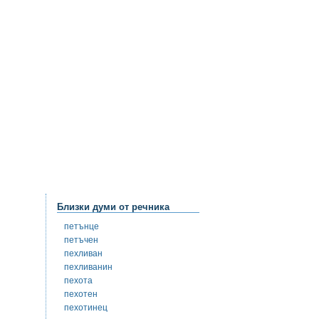
Близки думи от речника
петънце
петъчен
пехливан
пехливанин
пехота
пехотен
пехотинец