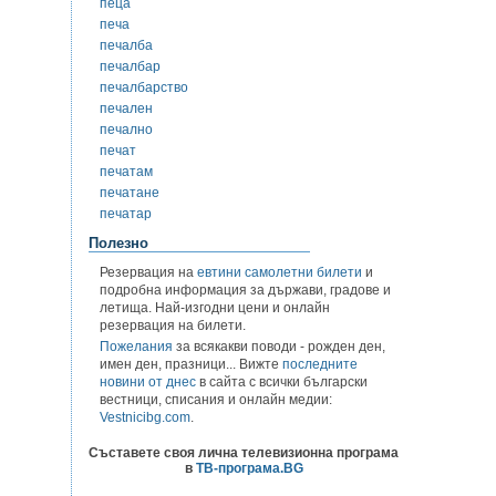
пеца
печа
печалба
печалбар
печалбарство
печален
печално
печат
печатам
печатане
печатар
Полезно
Резервация на
евтини самолетни билети
и
подробна информация за държави, градове и
летища. Най-изгодни цени и онлайн
резервация на билети.
Пожелания
за всякакви поводи - рожден ден,
имен ден, празници... Вижте
последните
новини от днес
в сайта с всички български
вестници, списания и онлайн медии:
Vestnicibg.com
.
Съставете своя лична телевизионна програма
в
ТВ-програма.BG