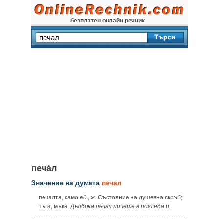
безплатен онлайн речник
печа̀л
Значение на думата
печал
печалта, само
ед.
,
ж.
Състояние на душевна скръб;
тъга, мъка.
Дълбока печал личеше в погледа
и
.