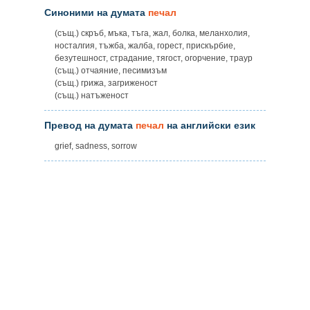
Синоними на думата
печал
(същ.) скръб, мъка, тъга, жал, болка, меланхолия,
носталгия, тъжба, жалба, горест, прискърбие,
безутешност, страдание, тягост, огорчение, траур
(същ.) отчаяние, песимизъм
(същ.) грижа, загриженост
(същ.) натъженост
Превод на думата
печал
на английски език
grief, sadness, sorrow