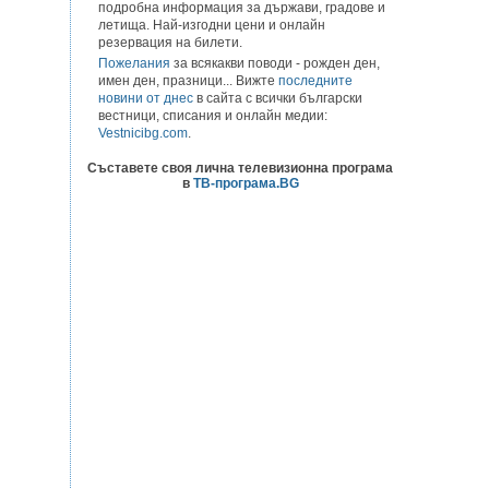
подробна информация за държави, градове и
летища. Най-изгодни цени и онлайн
резервация на билети.
Пожелания
за всякакви поводи - рожден ден,
имен ден, празници... Вижте
последните
новини от днес
в сайта с всички български
вестници, списания и онлайн медии:
Vestnicibg.com
.
Съставете своя лична телевизионна програма
в
ТВ-програма.BG