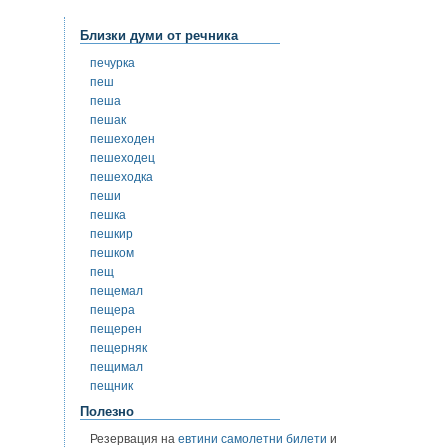
Близки думи от речника
печурка
пеш
пеша
пешак
пешеходен
пешеходец
пешеходка
пеши
пешка
пешкир
пешком
пещ
пещемал
пещера
пещерен
пещерняк
пещимал
пещник
Полезно
Резервация на
евтини самолетни билети
и