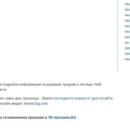
пе
пе
пе
пе
пе
пе
пе
пи
пи
пи
пи
и подробна информация за държави, градове и летища. Най-
лети.
ен, имен ден, празници... Вижте
последните новини от днес
в сайта
 онлайн медии:
Vestnicibg.com
.
а телевизионна програма в
ТВ-програма.BG