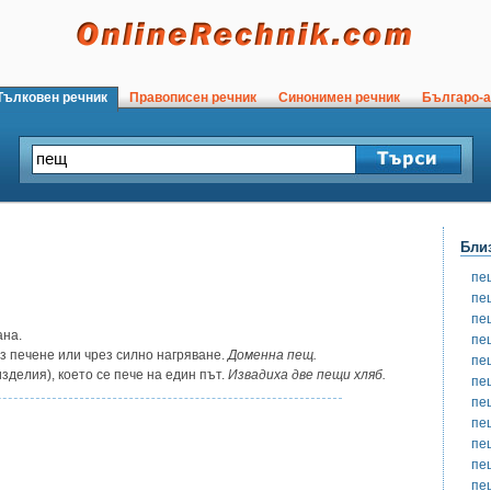
ълковен речник
Правописен речник
Синонимен речник
Българо-а
Бли
пе
пе
пе
ана.
пе
 печене или чрез силно нагряване.
Доменна пещ.
пе
зделия), което се пече на един път.
Извадиха две пещи хляб.
пе
пе
пе
пе
пе
пе