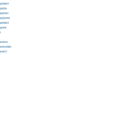
щемал
щера
щерен
щерняк
щимал
щник
я
анино
анисимо
анист