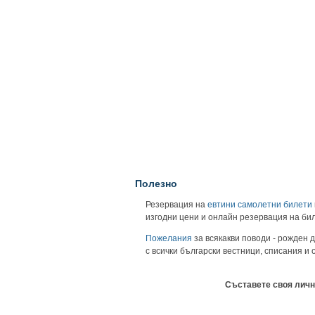
Полезно
Резервация на
евтини самолетни билети
изгодни цени и онлайн резервация на би
Пожелания
за всякакви поводи - рожден д
с всички български вестници, списания и
Съставете своя личн