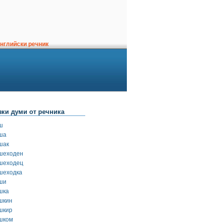
нглийски речник
зки думи от речника
ш
ша
шак
шеходен
шеходец
шеходка
ши
шка
шкин
шкир
шком