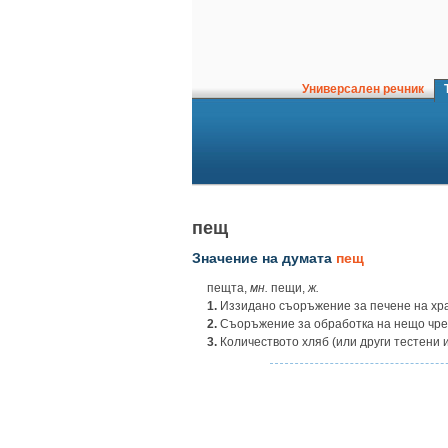
Универсален речник
Т
пещ
Значение на думата
пещ
пещта,
мн.
пещи,
ж.
1.
Иззидано съоръжение за печене на хр
2.
Съоръжение за обработка на нещо чрез
3.
Количеството хляб (или други тестени и