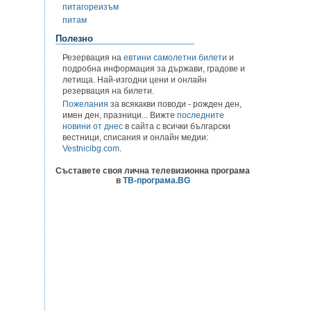
питагореизъм
питам
Полезно
Резервация на
евтини самолетни билети
и
подробна информация за държави, градове и
летища. Най-изгодни цени и онлайн
резервация на билети.
Пожелания
за всякакви поводи - рожден ден,
имен ден, празници... Вижте
последните
новини от днес
в сайта с всички български
вестници, списания и онлайн медии:
Vestnicibg.com
.
Съставете своя лична телевизионна програма
в
ТВ-програма.BG