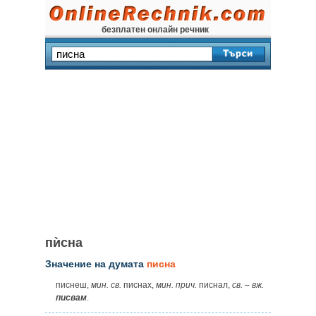
безплатен онлайн речник
пѝсна
Значение на думата
писна
писнеш,
мин.
св.
писнах,
мин.
прич.
писнал,
св.
–
вж.
писвам
.