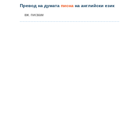
Превод на думата
писна
на английски език
вж. писвам