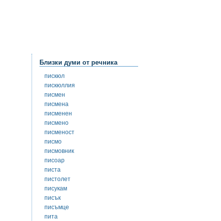
Близки думи от речника
пискюл
пискюллия
писмен
писмена
писменен
писмено
писменост
писмо
писмовник
писоар
писта
пистолет
писукам
писък
писъмце
пита