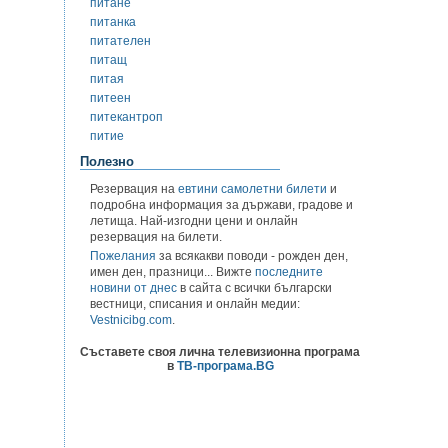
питане
питанка
питателен
питащ
питая
питеен
питекантроп
питие
Полезно
Резервация на
евтини самолетни билети
и
подробна информация за държави, градове и
летища. Най-изгодни цени и онлайн
резервация на билети.
Пожелания
за всякакви поводи - рожден ден,
имен ден, празници... Вижте
последните
новини от днес
в сайта с всички български
вестници, списания и онлайн медии:
Vestnicibg.com
.
Съставете своя лична телевизионна програма
в
ТВ-програма.BG