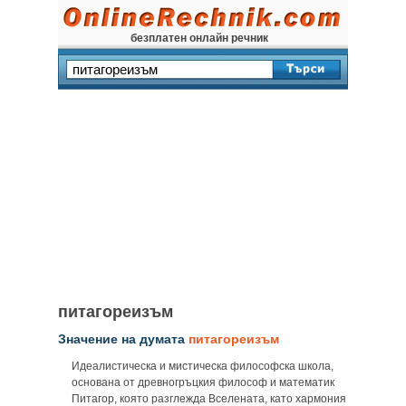
безплатен онлайн речник
питагореизъм
Значение на думата
питагореизъм
Идеалистическа и мистическа философска школа,
основана от древногръцкия философ и математик
Питагор, която разглежда Вселената, като хармония