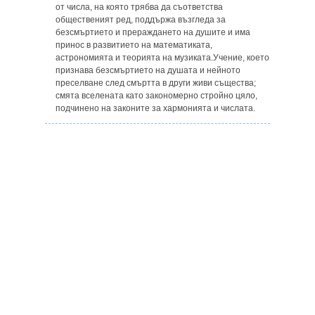
от числа, на която трябва да съответства
общественият ред, поддържа възгледа за
безсмъртието и прераждането на душите и има
принос в развитието на математиката,
астрономията и теорията на музиката.Учение, което
признава безсмъртието на душата и нейното
преселване след смъртта в други живи същества;
смята вселената като закономерно стройно цяло,
подчинено на законите за хармонията и числата.