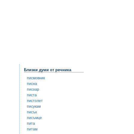
Близки думи от речника
писмовник
писна
писоар
писта
пистолет
писукам
писък
писъмце
пита
питам