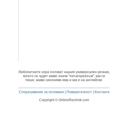
Любопитните хора ползват нашия универсален речник,
когато се чудят какво значи "питагореизъм", как се
пише, какви синоними има и как е на английски.
Споразумение за ползване
|
Поверителност
|
Контакти
Copyright © OnlineRechnik.com