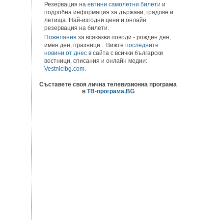
Резервация на
евтини самолетни билети
и
подробна информация за държави, градове и
летища. Най-изгодни цени и онлайн
резервация на билети.
Пожелания
за всякакви поводи - рожден ден,
имен ден, празници... Вижте
последните
новини от днес
в сайта с всички български
вестници, списания и онлайн медии:
Vestnicibg.com
.
Съставете своя лична телевизионна програма
в
ТВ-програма.BG