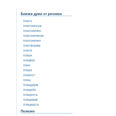
Близки думи от речника
плато
платонизъм
платоничен
платонически
платонично
платформа
платя
плаун
плафон
плах
плахо
плахост
плац
плацдарм
плацебо
плацента
плацикам
плацкарта
Полезно