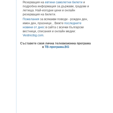
Резервация на
евтини самолетни билети
и
подробна информация за държави, градове и
летища. Най-изгодни цени и онлайн
резервация на билети.
Пожелания
за всякакви поводи - рожден ден,
имен ден, празници... Вижте
последните
новини от днес
в сайта с всички български
вестници, списания и онлайн медии:
Vestnicibg.com
.
Съставете своя лична телевизионна програма
в
ТВ-програма.BG