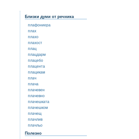
Близки думи от речника
плафониера
плах
плахо
плахост
плац
плацдарм
плацебо
плацента
плацикам
плач
плача
плачевен
плачевно
плачешката
плачешком
плачещ
плачлив
плачльо
Полезно