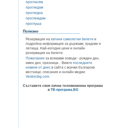
прогласям
прогледам
прогледна
проглеждам
проглуша
Полезно
Резервация на
евтини самолетни билети
и
подробна информация за държави, градове и
летища. Най-изгодни цени и онлайн
резервация на билети.
Пожелания
за всякакви поводи - рожден ден,
имен ден, празници... Вижте
последните
новини от днес
в сайта с всички български
вестници, списания и онлайн медии:
Vestnicibg.com
.
Съставете своя лична телевизионна програма
в
ТВ-програма.BG