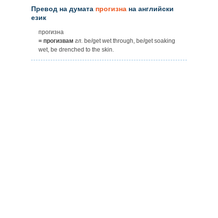
Превод на думата
прогизна
на английски
език
прогизна
= прогизвам
гл.
be/get wet through, be/get soaking
wet, be drenched to the skin.