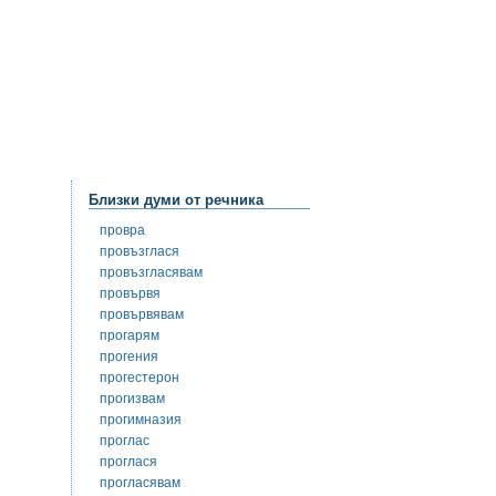
Близки думи от речника
провра
провъзглася
провъзгласявам
провървя
провървявам
прогарям
прогения
прогестерон
прогизвам
прогимназия
проглас
проглася
прогласявам