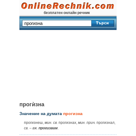
безплатен онлайн речник
прогѝзна
Значение на думата
прогизна
прогизнеш,
мин. св.
прогизнах,
мин. прич.
прогизнал,
св.
–
вж.
прогизвам
.