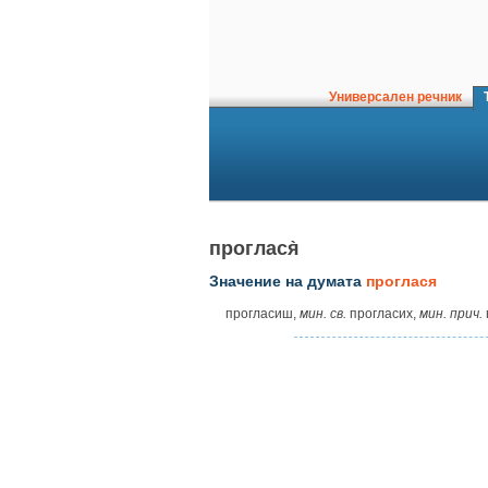
Универсален речник
Т
проглася̀
Значение на думата
проглася
прогласиш,
мин. св.
прогласих,
мин. прич.