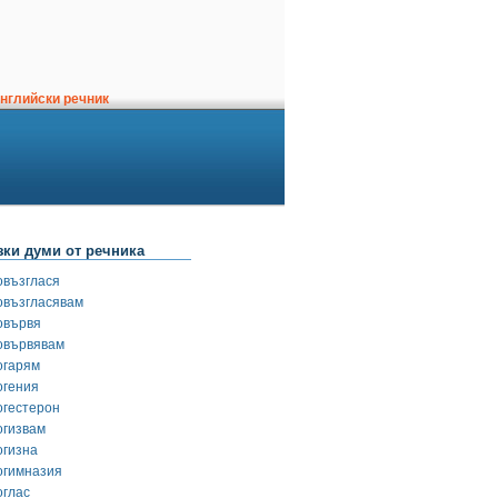
нглийски речник
зки думи от речника
овъзглася
овъзгласявам
овървя
овървявам
огарям
огения
огестерон
огизвам
огизна
огимназия
оглас