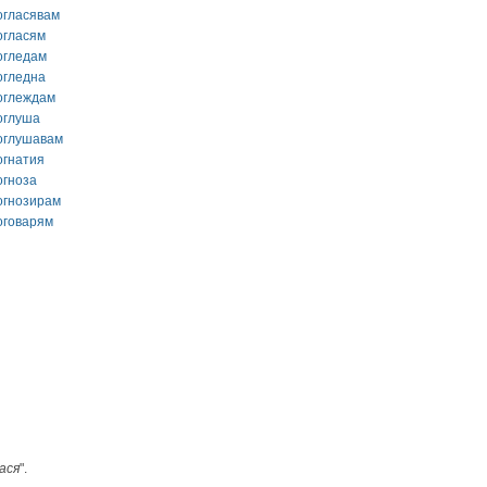
огласявам
огласям
огледам
огледна
оглеждам
оглуша
оглушавам
огнатия
огноза
огнозирам
оговарям
ася
".