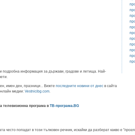
пр
пр
пр
пр
пр
пр
пр
пр
пр
пр
пр
и подробна информация за държави, градове и летища. Най-
лети.
ен, имен ден, празници... Вижте
последните новини от днес
в сайта
 онлайн медии:
Vestnicibg.com
.
а телевизионна програма в
ТВ-програма.BG
та често попадат в този тълковен речник, искайки да разберат какво е "
прогл