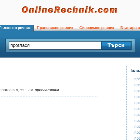
ълковен речник
Правописен речник
Синонимен речник
Българо-а
Бли
пр
пр
прогласил,
св.
–
вж.
прогласявам
.
пр
пр
пр
пр
пр
пр
пр
пр
пр