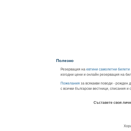
Полезно
Резервация на
евтини самолетни билети
изгодни цени и онлайн резервация на би
Пожелания
за всякакви поводи - рожден д
с всички български вестници, списания и
Съставете своя личн
Хора