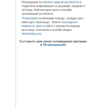
Резервация на
евтини самолетни билети
и
подробна информация за държави, градове и
летища. Най-изгодни цени и онлайн
резервация на билети.
Пожелания
за всякакви поводи - рожден ден,
имен ден, празници... Вижте
последните
новини от днес
в сайта с всички български
вестници, списания и онлайн медии:
Vestnicibg.com
.
Съставете своя лична телевизионна програма
в
ТВ-програма.BG