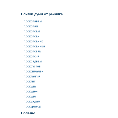
Близки думи от речника
прокопавам
прокопая
прокопсам
прокопсан
прокопсаник
прокопсаница
прокопсвам
прокопсия
прокрадвам
прокрустов
проксимален
прокталгия
проктит
прокуда
прокуден
прокудя
прокуждам
прокуратор
Полезно