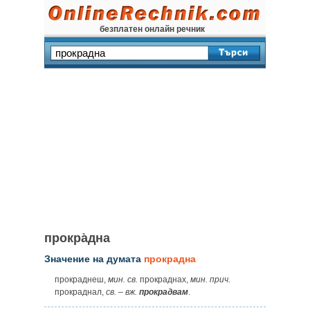
безплатен онлайн речник
прокра̀дна
Значение на думата
прокрадна
прокраднеш,
мин. св.
прокраднах,
мин. прич.
прокраднал,
св.
–
вж.
прокрадвам
.