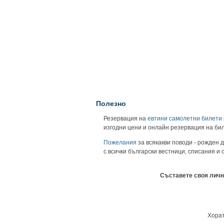
Полезно
Резервация на
евтини самолетни билети
изгодни цени и онлайн резервация на би
Пожелания
за всякакви поводи - рожден д
с всички български вестници, списания и
Съставете своя личн
Хорат