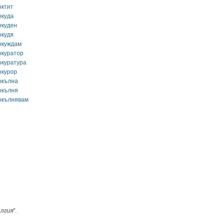
октит
окуда
окуден
окудя
окуждам
окуратор
окуратура
окурор
окълна
окълня
окълнявам
лгия
".