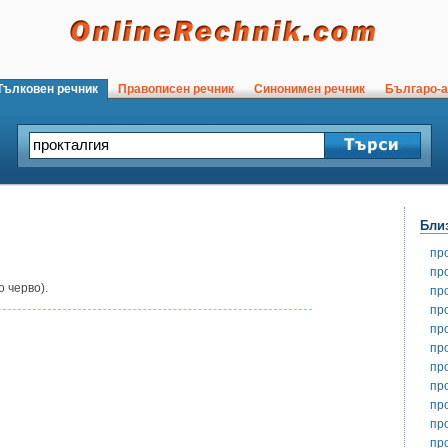
ълковен речник
Правописен речник
Синонимен речник
Българо-а
Бли
пр
пр
 черво).
пр
пр
пр
пр
пр
пр
пр
пр
пр