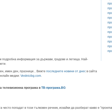
пр
пр
пр
пр
пр
пр
пр
пр
пр
пр
пр
и подробна информация за държави, градове и летища. Най-
лети.
ен, имен ден, празници... Вижте
последните новини от днес
в сайта
 онлайн медии:
Vestnicibg.com
.
а телевизионна програма в
ТВ-програма.BG
а често попадат в този тълковен речник, искайки да разберат какво е "
прокта