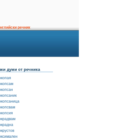
нглийски речник
зки думи от речника
окопая
окопсам
окопсан
окопсаник
окопсаница
окопсвам
окопсия
окрадвам
окрадна
окрустов
оксимален