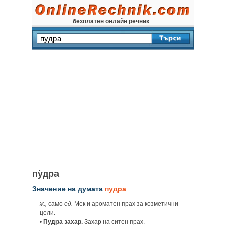
безплатен онлайн речник
пу̀дра
Значение на думата
пудра
ж.,
само
ед.
Мек и ароматен прах за козметични
цели.
•
Пудра захар.
Захар на ситен прах.