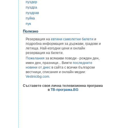
пуздер
пуздра
пуздрав
пуйка
пук
Полезно
Резервация на
евтини самолетни билети
и
подробна информация за държави, градове и
летища. Най-изгодни цени и онлайн
резервация на билети.
Пожелания
за всякакви поводи - рожден ден,
имен ден, празници... Вижте
последните
новини от днес
в сайта с всички български
вестници, списания и онлайн медии:
Vestnicibg.com
.
Съставете своя лична телевизионна програма
в
ТВ-програма.BG