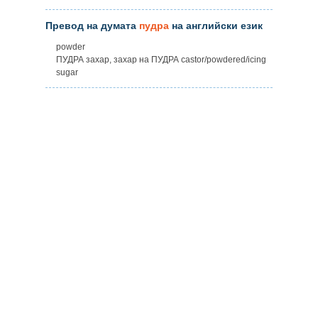
Превод на думата
пудра
на английски език
powder
ПУДРА захар, захар на ПУДРА castor/powdered/icing
sugar