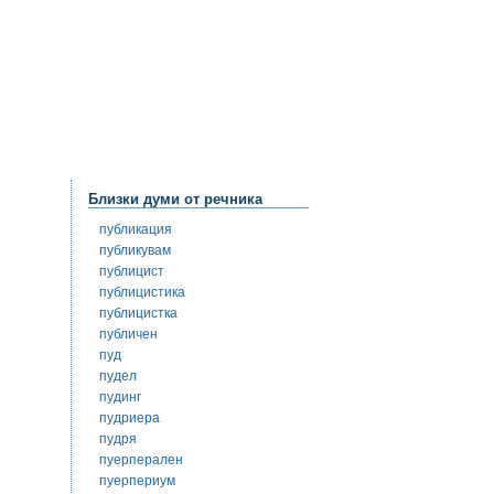
Близки думи от речника
публикация
публикувам
публицист
публицистика
публицистка
публичен
пуд
пудел
пудинг
пудриера
пудря
пуерперален
пуерпериум