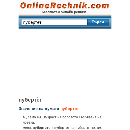
безплатен онлайн речник
пубертѐт
Значение на думата
пубертет
м.,
само
ед.
Възраст на половото съзряване на
човека.
прил.
пубертетен
, пубертетна, пубертетно,
мн.