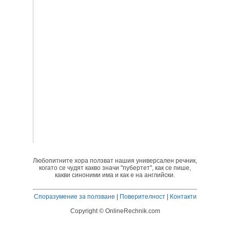
Любопитните хора ползват нашия универсален речник,
когато се чудят какво значи "пубертет", как се пише,
какви синоними има и как е на английски.
Споразумение за ползване
|
Поверителност
|
Контакти
Copyright © OnlineRechnik.com