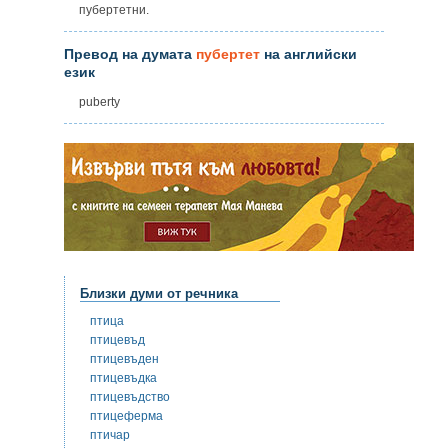
пубертетни.
Превод на думата
пубертет
на английски
език
puberty
Близки думи от речника
птица
птицевъд
птицевъден
птицевъдка
птицевъдство
птицеферма
птичар