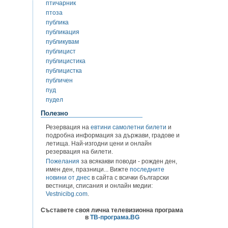
птичарник
птоза
публика
публикация
публикувам
публицист
публицистика
публицистка
публичен
пуд
пудел
Полезно
Резервация на
евтини самолетни билети
и
подробна информация за държави, градове и
летища. Най-изгодни цени и онлайн
резервация на билети.
Пожелания
за всякакви поводи - рожден ден,
имен ден, празници... Вижте
последните
новини от днес
в сайта с всички български
вестници, списания и онлайн медии:
Vestnicibg.com
.
Съставете своя лична телевизионна програма
в
ТВ-програма.BG