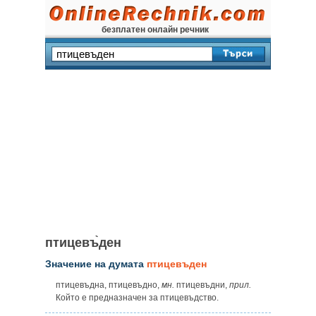
безплатен онлайн речник
птицевъ̀ден
Значение на думата
птицевъден
птицевъдна, птицевъдно,
мн.
птицевъдни,
прил.
Който е предназначен за птицевъдство.