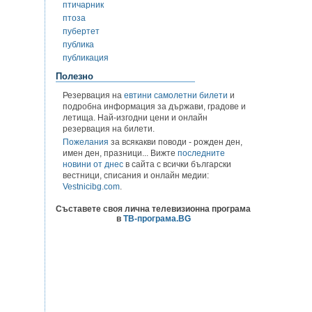
птичарник
птоза
пубертет
публика
публикация
Полезно
Резервация на
евтини самолетни билети
и
подробна информация за държави, градове и
летища. Най-изгодни цени и онлайн
резервация на билети.
Пожелания
за всякакви поводи - рожден ден,
имен ден, празници... Вижте
последните
новини от днес
в сайта с всички български
вестници, списания и онлайн медии:
Vestnicibg.com
.
Съставете своя лична телевизионна програма
в
ТВ-програма.BG