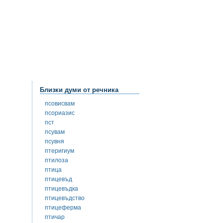
Близки думи от речника
псовисвам
псориазис
пст
псувам
псувня
птеригиум
птилоза
птица
птицевъд
птицевъдка
птицевъдство
птицеферма
птичар