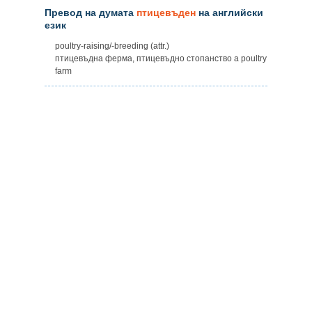
Превод на думата
птицевъден
на английски
език
poultry-raising/-breeding (attr.)
птицевъдна ферма, птицевъдно стопанство а poultry
farm