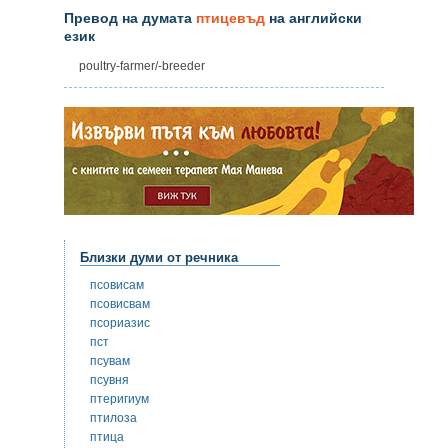
Превод на думата
птицевъд
на английски
език
poultry-farmer/-breeder
Близки думи от речника
псовисам
псовисвам
псориазис
пст
псувам
псувня
птеригиум
птилоза
птица