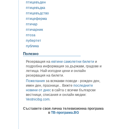
птицевъден
птицевъдка
птицевъдство
птицеферма
птичар
птичарник
птоза
пубертет
публика
Полезно
Резервация на
евтини самолетни билети
и
подробна информация за държави, градове и
летища. Най-изгодни цени и онлайн
резервация на билети.
Пожелания
за всякакви поводи - рожден ден,
имен ден, празници... Вижте
последните
новини от днес
в сайта с всички български
вестници, списания и онлайн медии:
Vestnicibg.com
.
Съставете своя лична телевизионна програма
в
ТВ-програма.BG