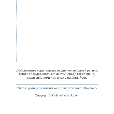
Любопитните хора ползват нашия универсален речник,
когато се чудят какво значи "птицевъд", как се пише,
какви синоними има и как е на английски.
Споразумение за ползване
|
Поверителност
|
Контакти
Copyright © OnlineRechnik.com