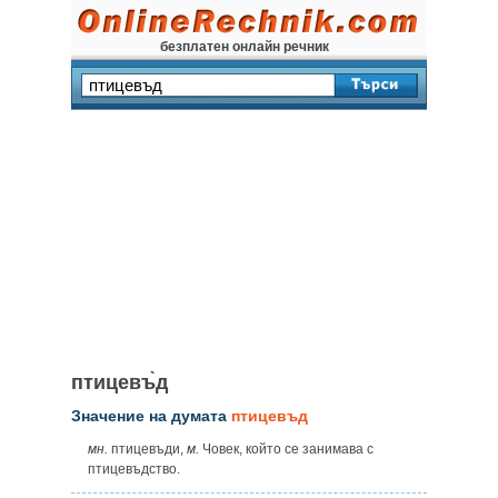
безплатен онлайн речник
птицевъ̀д
Значение на думата
птицевъд
мн.
птицевъди,
м.
Човек, който се занимава с
птицевъдство.