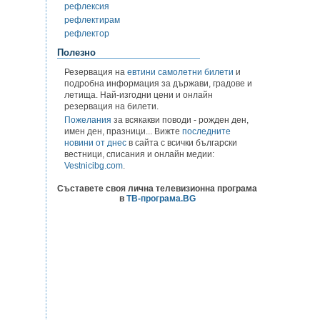
рефлексия
рефлектирам
рефлектор
Полезно
Резервация на
евтини самолетни билети
и
подробна информация за държави, градове и
летища. Най-изгодни цени и онлайн
резервация на билети.
Пожелания
за всякакви поводи - рожден ден,
имен ден, празници... Вижте
последните
новини от днес
в сайта с всички български
вестници, списания и онлайн медии:
Vestnicibg.com
.
Съставете своя лична телевизионна програма
в
ТВ-програма.BG