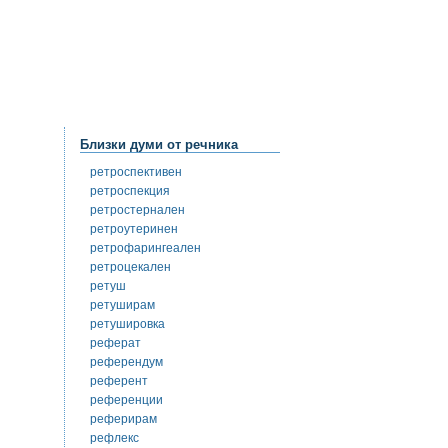
Близки думи от речника
ретроспективен
ретроспекция
ретростернален
ретроутеринен
ретрофарингеален
ретроцекален
ретуш
ретуширам
ретушировка
реферат
референдум
референт
референции
реферирам
рефлекс