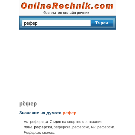
безплатен онлайн речник
рѐфер
Значение на думата
рефер
мн.
рефери,
м.
Съдия на спортно състезание.
прил.
реферски
, реферска, реферско,
мн.
реферски.
Реферски сигнал.