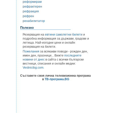
реформирам
рефрактерен
рефракция
рефрен
рехабилитатор
Полезно
Резервация на
евтини самолетни билети
и
подробна информация за държави, градове и
летища. Най-изгодни цени и онлайн
резервация на билети.
Пожелания
за всякакви поводи - рожден ден,
имен ден, празници... Вижте
последните
новини от днес
в сайта с всички български
вестници, списания и онлайн медии:
Vestnicibg.com
.
Съставете своя лична телевизионна програма
в
ТВ-програма.BG