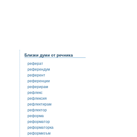
Близки думи от речника
реферат
референдум
референт
референции
реферирам
рефлекс
рефлексия
рефлектирам
рефлектор
реформа
реформатор
реформаторка
реформизъм