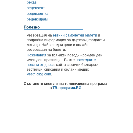
рехав
рецензент
рецензентка
рецензирам
Полезно
Резервация на
евтини самолетни билети
и
подробна информация за държави, градове и
летища. Най-изгодни цени и онлайн
резервация на билети.
Пожелания
за всякакви поводи - рожден ден,
имен ден, празници... Вижте
последните
новини от днес
в сайта с всички български
вестници, списания и онлайн медии:
Vestnicibg.com
.
Съставете своя лична телевизионна програма
в
ТВ-програма.BG