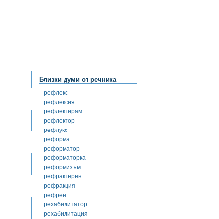
Близки думи от речника
рефлекс
рефлексия
рефлектирам
рефлектор
рефлукс
реформа
реформатор
реформаторка
реформизъм
рефрактерен
рефракция
рефрен
рехабилитатор
рехабилитация