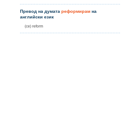
Превод на думата
реформирам
на
английски език
(се) reform