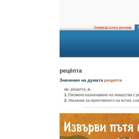
Универсален речник
Т
рецѐпта
Значение на думата
рецепта
мн.
рецепти,
ж.
1.
Писмено назначаване на лекарства с у
2.
Указание за приготвянето на ястия, сла