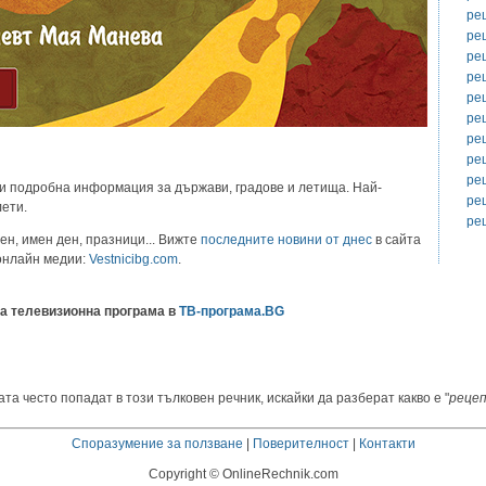
ре
ре
ре
ре
ре
ре
ре
ре
ре
и подробна информация за държави, градове и летища. Най-
ре
лети.
ре
ен, имен ден, празници... Вижте
последните новини от днес
в сайта
 онлайн медии:
Vestnicibg.com
.
а телевизионна програма в
ТВ-програма.BG
та често попадат в този тълковен речник, искайки да разберат какво е "
реце
Споразумение за ползване
|
Поверителност
|
Контакти
Copyright © OnlineRechnik.com