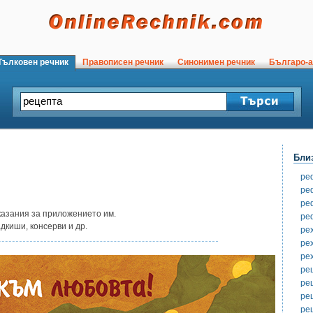
ълковен речник
Правописен речник
Синонимен речник
Българо-а
Бли
ре
ре
ре
казания за приложението им.
ре
дкиши, консерви и др.
ре
ре
ре
ре
ре
ре
ре