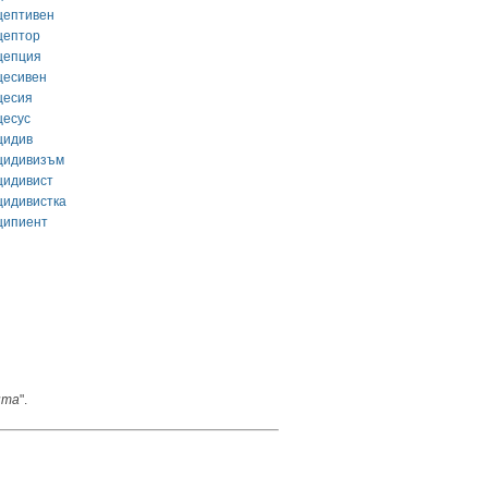
цептивен
цептор
цепция
цесивен
цесия
цесус
цидив
цидивизъм
цидивист
цидивистка
ципиент
пта
".