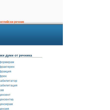
нглийски речник
зки думи от речника
формирам
фрактерен
фракция
френ
хабилитатор
хабилитация
хав
цензент
цензентка
цензирам
цензия