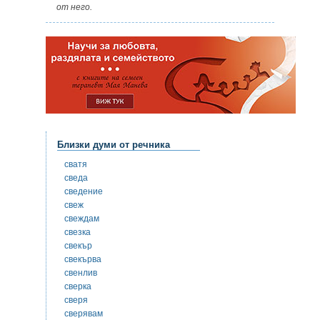
от него.
Близки думи от речника
сватя
сведа
сведение
свеж
свеждам
свезка
свекър
свекърва
свенлив
сверка
сверя
сверявам