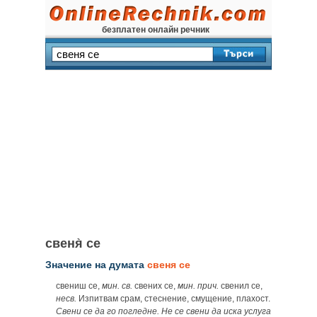
безплатен онлайн речник
свеня̀ се
Значение на думата
свеня се
свениш се,
мин. св.
свених се,
мин. прич.
свенил се,
несв.
Изпитвам срам, стеснение, смущение, плахост.
Свени се да го погледне. Не се свени да иска услуга