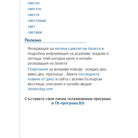
свесло
свестен
свестя
свестявам
свет
светвам
Полезно
Резервация на
евтини самолетни билети
и
подробна информация за държави, градове и
летища. Най-изгодни цени и онлайн
резервация на билети.
Пожелания
за всякакви поводи - рожден ден,
имен ден, празници... Вижте
последните
новини от днес
в сайта с всички български
вестници, списания и онлайн медии:
Vestnicibg.com
.
Съставете своя лична телевизионна програма
в
ТВ-програма.BG